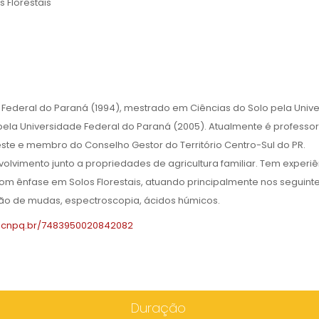
 Florestais
ederal do Paraná (1994), mestrado em Ciências do Solo pela Univ
ela Universidade Federal do Paraná (2005). Atualmente é professo
te e membro do Conselho Gestor do Território Centro-Sul do PR.
lvimento junto a propriedades de agricultura familiar. Tem experiê
 com ênfase em Solos Florestais, atuando principalmente nos seguint
ução de mudas, espectroscopia, ácidos húmicos.
es.cnpq.br/7483950020842082
Duração