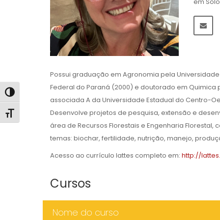
em Solos
Possui graduação em Agronomia pela Universidade F
Federal do Paraná (2000) e doutorado em Quimica p
Alternar alto contraste
associada A da Universidade Estadual do Centro-Oes
Desenvolve projetos de pesquisa, extensão e desenvo
Alternar tamanho da fonte
área de Recursos Florestais e Engenharia Florestal,
temas: biochar, fertilidade, nutrição, manejo, prod
Acesso ao currículo lattes completo em:
http://latt
Cursos
Nome do curso