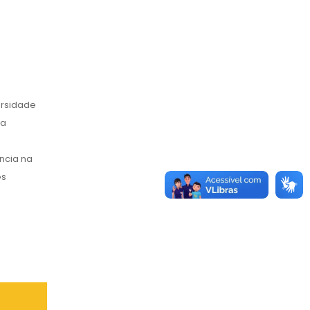
ersidade
ra
ncia na
es