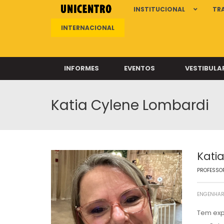
INSTITUCIONAL
TR
INTERNACIONAL
INFORMES
EVENTOS
VESTIBULA
Katia Cylene Lombardi
Clíni
Clíni
Clíni
Clíni
Kati
PROFESSOR
Câ
ENGENHAR
Tem exp