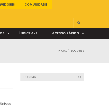
RVIDORES
COMUNIDADE
ÇOS
ÍNDICE A-Z
ACESSO RÁPIDO
INICIAL
DOCENTES
s
ALUNO ONLINE
ia
DOCENTE ONLINE
mas
Câmpus Santa Cruz
 ênfase