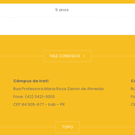
5 anos
FALE CONOSCO
Câmpus de Irati
C
Rua Professora Maria Roza Zanon de Almeida
Ru
Fone: (42) 3421-3000
Fo
CEP 84.505-677 – Irati – PR
C
TOPO