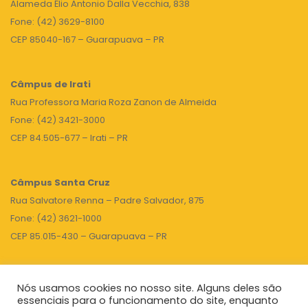
Alameda Élio Antonio Dalla Vecchia, 838
Fone: (42) 3629-8100
CEP 85040-167 – Guarapuava – PR
Câmpus de Irati
Rua Professora Maria Roza Zanon de Almeida
Fone: (42) 3421-3000
CEP 84.505-677 – Irati – PR
Câmpus Santa Cruz
Rua Salvatore Renna – Padre Salvador, 875
Fone: (42) 3621-1000
CEP 85.015-430 – Guarapuava – PR
Nós usamos cookies no nosso site. Alguns deles são
TOPO
essenciais para o funcionamento do site, enquanto