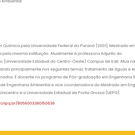
 Ambiental
 Química pela Universidade Federal do Paraná (2001), Mestrado e
 pela mesma instituição. Atualmente é professora Adjunto do
 (Universidade Estadual do Centro-Oeste) Campus de Irati. Atua n
ndo principalmente nos seguintes temas: tratamento de águas e ef
inados. É docente no programa de Pós-graduação em Engenharia S
 de Engenharia Ambiental e vice coordenadora do Mestrado em En
Unicentro e a Universidade Estadual de Ponta Grossa (UEPG).
es.cnpq.br/8056003380150636