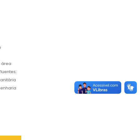
m
a área
luentes;
anitária
genharia