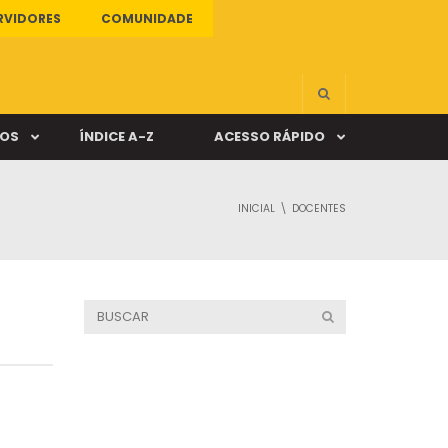
RVIDORES
COMUNIDADE
ÇOS
ÍNDICE A-Z
ACESSO RÁPIDO
INICIAL
DOCENTES
s
ALUNO ONLINE
ia
DOCENTE ONLINE
mas
Câmpus Santa Cruz