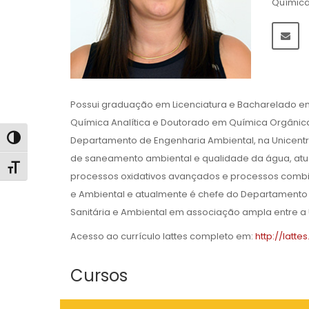
Química
Possui graduação em Licenciatura e Bacharelado em
Química Analítica e Doutorado em Química Orgânica
Alternar alto contraste
Departamento de Engenharia Ambiental, na Unicentro
de saneamento ambiental e qualidade da água, atua
Alternar tamanho da fonte
processos oxidativos avançados e processos comb
e Ambiental e atualmente é chefe do Departamento
Sanitária e Ambiental em associação ampla entre a 
Acesso ao currículo lattes completo em:
http://latt
Cursos