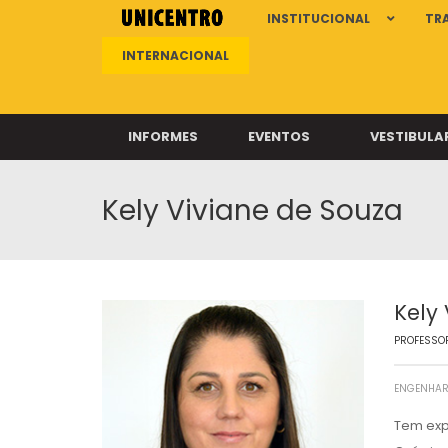
INSTITUCIONAL
TR
INTERNACIONAL
INFORMES
EVENTOS
VESTIBULA
Kely Viviane de Souza
Clíni
Clíni
Clíni
Clíni
Kely
PROFESSOR
Câ
ENGENHAR
Tem exp