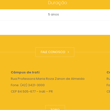
Duração
5 anos
FALE CONOSCO
Câmpus de Irati
C
Rua Professora Maria Roza Zanon de Almeida
Ru
Fone: (42) 3421-3000
Fo
CEP 84.505-677 – Irati – PR
C
TOPO