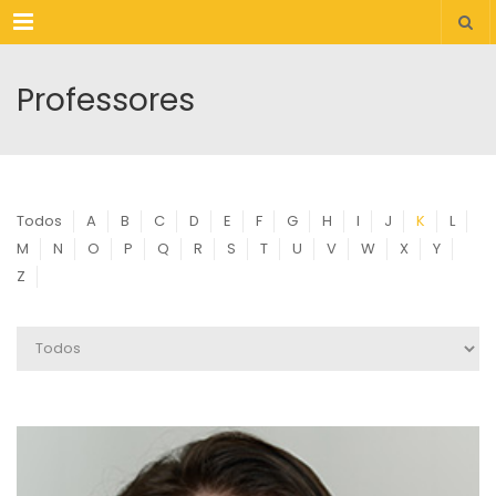
Menu
Professores
Todos
A
B
C
D
E
F
G
H
I
J
K
L
M
N
O
P
Q
R
S
T
U
V
W
X
Y
Z