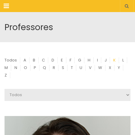
Menu
Professores
Todos
A
B
C
D
E
F
G
H
I
J
K
L
M
N
O
P
Q
R
S
T
U
V
W
X
Y
Z