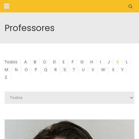
Menu
Professores
Todos
A
B
C
D
E
F
G
H
I
J
K
L
M
N
O
P
Q
R
S
T
U
V
W
X
Y
Z