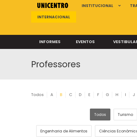
INSTITUCIONAL
TR
INTERNACIONAL
INFORMES
EVENTOS
VESTIBULA
Professores
Clíni
Clíni
Clíni
Clíni
Todos
A
B
C
D
E
F
G
H
I
J
Todos
Turismo
Câ
Engenharia de Alimentos
Ciências Econômic