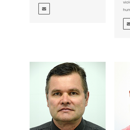
vio
hum