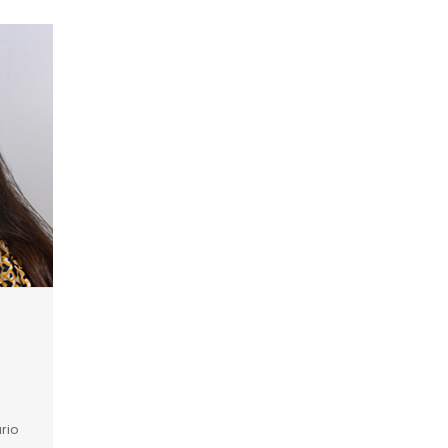
s
rio