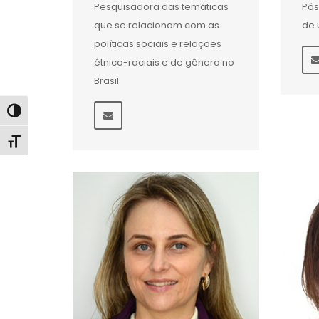
Pesquisadora das temáticas
Pó
que se relacionam com as
de 
políticas sociais e relações
étnico-raciais e de gênero no
Brasil
Alternar alto contraste
Alternar tamanho da fonte