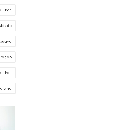
- Irati
utrição
apuava
utação
 - Irati
dicina