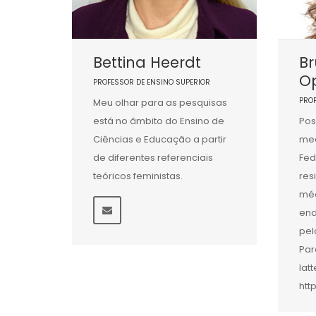
Bettina Heerdt
Br
Op
PROFESSOR DE ENSINO SUPERIOR
PRO
Meu olhar para as pesquisas
está no âmbito do Ensino de
Pos
Ciências e Educação a partir
med
de diferentes referenciais
Fed
teóricos feministas.
res
méd
end
pel
Par
lat
htt