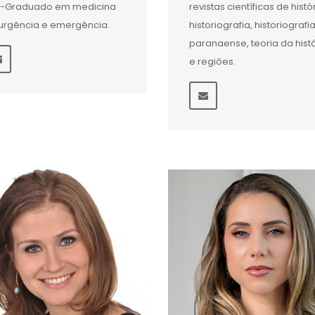
s-Graduado em medicina
revistas científicas de histór
urgência e emergência.
historiografia, historiografi
paranaense, teoria da hist
e regiões.