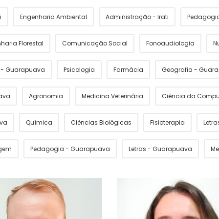
i
Engenharia Ambiental
Administração - Irati
Pedagogia 
haria Florestal
Comunicação Social
Fonoaudiologia
N
s - Guarapuava
Psicologia
Farmácia
Geografia - Guar
ava
Agronomia
Medicina Veterinária
Ciência da Comp
ava
Química
Ciências Biológicas
Fisioterapia
Letras
gem
Pedagogia - Guarapuava
Letras - Guarapuava
Me