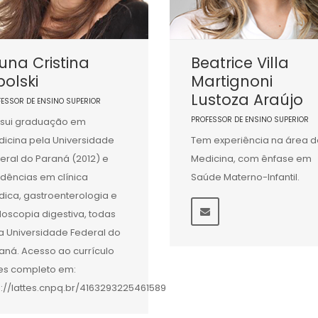
una Cristina
Beatrice Villa
olski
Martignoni
Lustoza Araújo
FESSOR DE ENSINO SUPERIOR
PROFESSOR DE ENSINO SUPERIOR
sui graduação em
icina pela Universidade
Tem experiência na área d
eral do Paraná (2012) e
Medicina, com ênfase em
idências em clínica
Saúde Materno-Infantil.
ica, gastroenterologia e
oscopia digestiva, todas
a Universidade Federal do
aná. Acesso ao currículo
tes completo em:
p://lattes.cnpq.br/4163293225461589