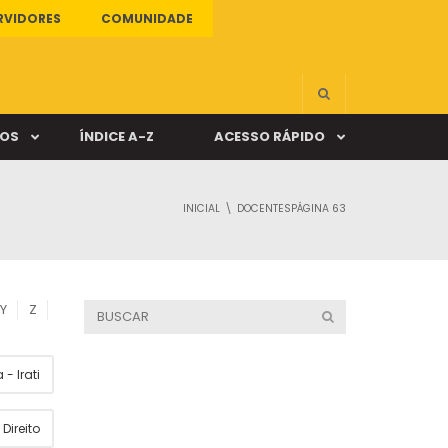
RVIDORES
COMUNIDADE
ÇOS
ÍNDICE A-Z
ACESSO RÁPIDO
INICIAL
DOCENTES
PÁGINA 63
s
ALUNO ONLINE
ia
DOCENTE ONLINE
Y
Z
mas
- Irati
Câmpus Santa Cruz
Direito