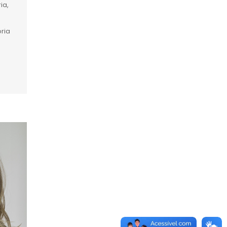
ia,
a
ória