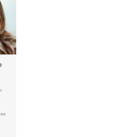
e
o
sos