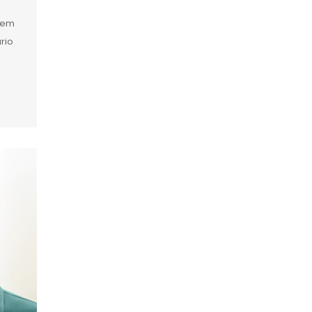
r em
rio