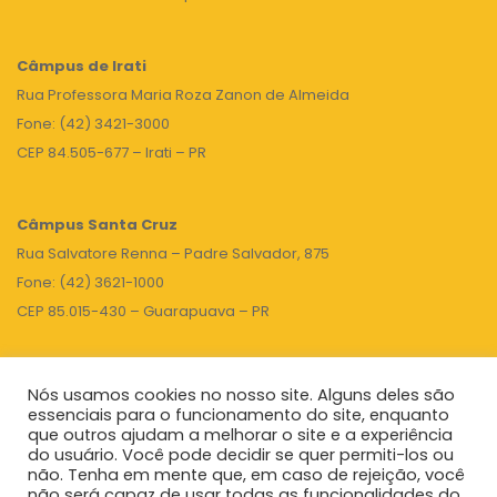
Câmpus de Irati
Rua Professora Maria Roza Zanon de Almeida
Fone: (42) 3421-3000
CEP 84.505-677 – Irati – PR
Câmpus Santa Cruz
Rua Salvatore Renna – Padre Salvador, 875
Fone: (42) 3621-1000
CEP 85.015-430 – Guarapuava – PR
Nós usamos cookies no nosso site. Alguns deles são
TOPO
essenciais para o funcionamento do site, enquanto
que outros ajudam a melhorar o site e a experiência
do usuário. Você pode decidir se quer permiti-los ou
não. Tenha em mente que, em caso de rejeição, você
Unicentro
|
Governo do Paraná
|
Seti
|
Agenda do Reitor
não será capaz de usar todas as funcionalidades do