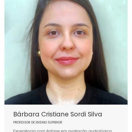
Bárbara Cristiane Sordi Silva
PROFESSOR DE ENSINO SUPERIOR
Experiência com ênfase em avaliação audiológica,