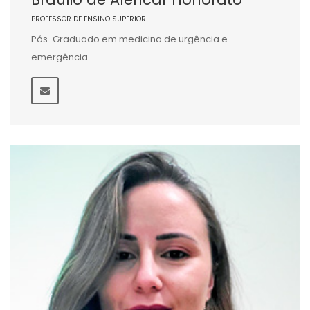
PROFESSOR DE ENSINO SUPERIOR
Pós-Graduado em medicina de urgência e
emergência.