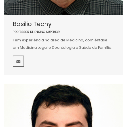
Basilio Techy
PROFESSOR DE ENSINO SUPERIOR
Tem experiência na área de Medicina, com ênfase
em Medicina Legal e Deontologia e Saúde da Família.