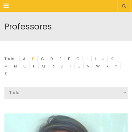
Menu
Professores
Todos
A
B
C
D
E
F
G
H
I
J
K
L
M
N
O
P
Q
R
S
T
U
V
W
X
Y
Z