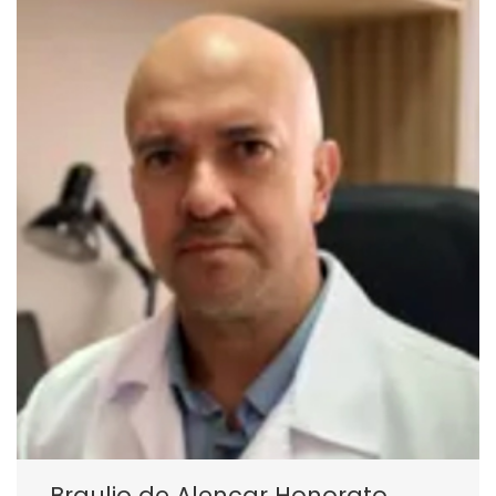
Braulio de Alencar Honorato