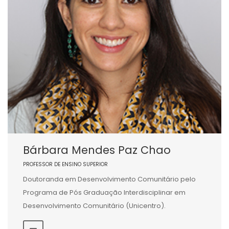
Bárbara Mendes Paz Chao
PROFESSOR DE ENSINO SUPERIOR
Doutoranda em Desenvolvimento Comunitário pelo
Programa de Pós Graduação Interdisciplinar em
Desenvolvimento Comunitário (Unicentro).