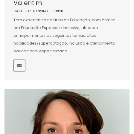
Valentim
PROFESSOR DE ENSINO SUPERIOR
Tem experiência na área de Educação, com ênfase
em Educação Especial e Inclusiva, atuando
principalmente nos seguintes temas: altas
habilidades/superdotação, inclusão e atendimento
educacional especializado.