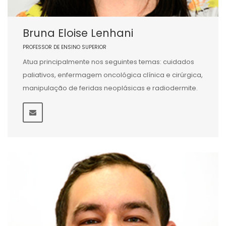
Bruna Eloise Lenhani
PROFESSOR DE ENSINO SUPERIOR
Atua principalmente nos seguintes temas: cuidados
paliativos, enfermagem oncológica clínica e cirúrgica,
manipulação de feridas neoplásicas e radiodermite.