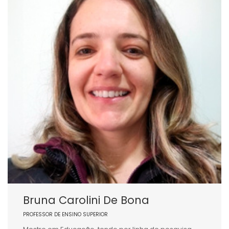
Bruna Carolini De Bona
PROFESSOR DE ENSINO SUPERIOR