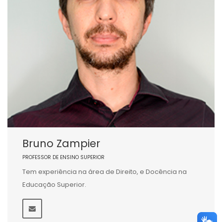
Bruno Zampier
PROFESSOR DE ENSINO SUPERIOR
Tem experiência na área de Direito, e Docência na
Educação Superior.