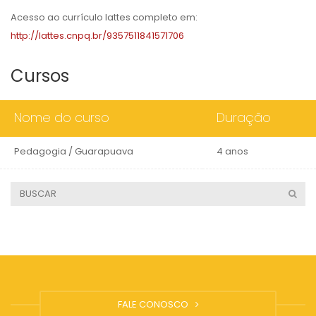
Acesso ao currículo lattes completo em:
http://lattes.cnpq.br/9357511841571706
Cursos
Nome do curso
Duração
Pedagogia / Guarapuava
4 anos
FALE CONOSCO