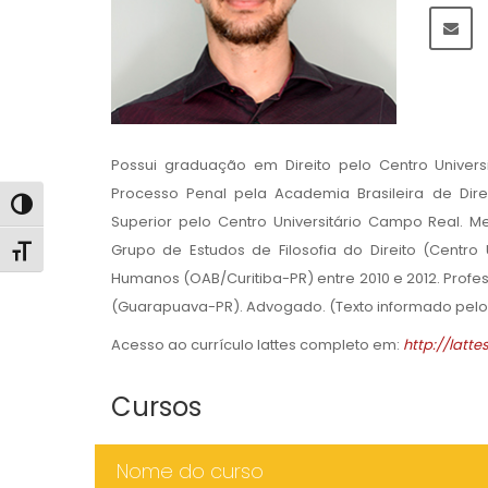
Possui graduação em Direito pelo Centro Univers
Processo Penal pela Academia Brasileira de Dir
Alternar alto contraste
Superior pelo Centro Universitário Campo Real. M
Grupo de Estudos de Filosofia do Direito (Centr
Alternar tamanho da fonte
Humanos (OAB/Curitiba-PR) entre 2010 e 2012. Profess
(Guarapuava-PR). Advogado. (Texto informado pelo 
Acesso ao currículo lattes completo em:
http://latt
Cursos
Nome do curso