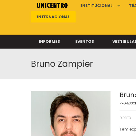
INSTITUCIONAL
TR
INTERNACIONAL
INFORMES
EVENTOS
VESTIBULA
Bruno Zampier
Clíni
Clíni
Clíni
Clíni
Brun
PROFESSOR
Câ
DIREITO
Tem exp