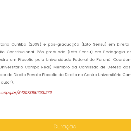
itário Curitiba (2009) e pós-graduação (Lato Sensu) em Direito
eito Constitucional. Pós-graduado (Lato Sensu) em Pedagogia d
estre em Filosofia pela Universidade Federal do Paraná. Coorde
o Universitário Campo Real) Membro da Comissão de Defesa dos 
or de Direito Penal e Filosofia do Direito no Centro Universitário C
autor).
es.cnpq.br/8420738817531276
Duração