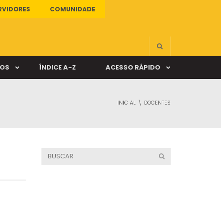
RVIDORES
COMUNIDADE
ÇOS
ÍNDICE A-Z
ACESSO RÁPIDO
INICIAL
DOCENTES
s
ALUNO ONLINE
ia
DOCENTE ONLINE
mas
Câmpus Santa Cruz