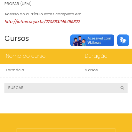
PROFAR (UEM).
Acesso ao currículo lattes completo em:
http://lattes.cnpq.br/2708831146459822
Cursos
Nome do curso
Duração
Farmácia
5 anos