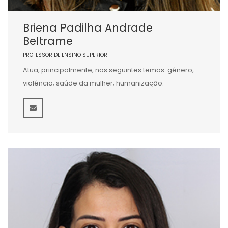
Briena Padilha Andrade
Beltrame
PROFESSOR DE ENSINO SUPERIOR
Atua, principalmente, nos seguintes temas: gênero,
violência; saúde da mulher; humanização.