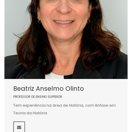
Beatriz Anselmo Olinto
PROFESSOR DE ENSINO SUPERIOR
Tem experiência na área de História, com ênfase em
Teoria da História