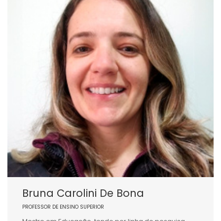
Bruna Carolini De Bona
PROFESSOR DE ENSINO SUPERIOR