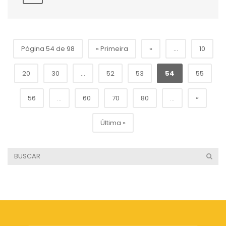
Página 54 de 98
« Primeira
«
...
10
20
30
...
52
53
54
55
»
56
...
60
70
80
...
Última »