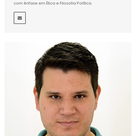
com ênfase em Ética e Filosofia Política.