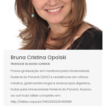
Bruna Cristina Opolski
PROFESSOR DE ENSINO SUPERIOR
Possui graduação em medicina pela Universidade
Federal do Paraná (2012) e residências em clínica
médica, gastroenterologia e endoscopia digestiva,
todas pela Universidade Federal do Paraná. Acesso
ao currículo lattes completo em:
http://lattes.cnpq.br/4163293225461589