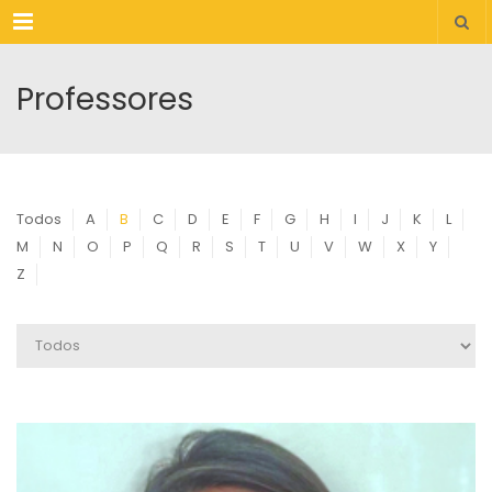
Menu
Professores
Todos
A
B
C
D
E
F
G
H
I
J
K
L
M
N
O
P
Q
R
S
T
U
V
W
X
Y
Z