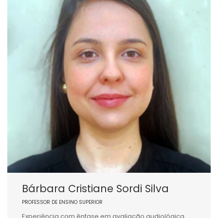
Bárbara Cristiane Sordi Silva
PROFESSOR DE ENSINO SUPERIOR
Experiência com ênfase em avaliação audiológica,