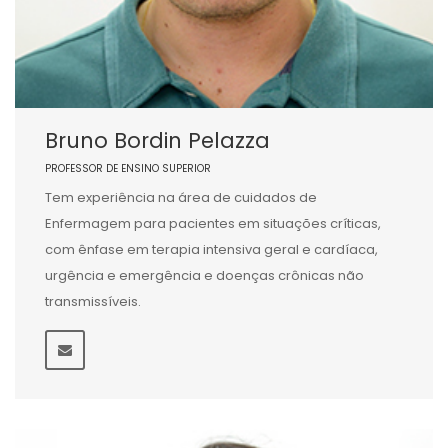
Bruno Bordin Pelazza
PROFESSOR DE ENSINO SUPERIOR
Tem experiência na área de cuidados de
Enfermagem para pacientes em situações críticas,
com ênfase em terapia intensiva geral e cardíaca,
urgência e emergência e doenças crônicas não
transmissíveis.