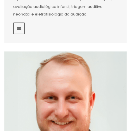
avaliação audiológica infantil, triagem auditiva
neonatal e eletrofisiologia da audição.