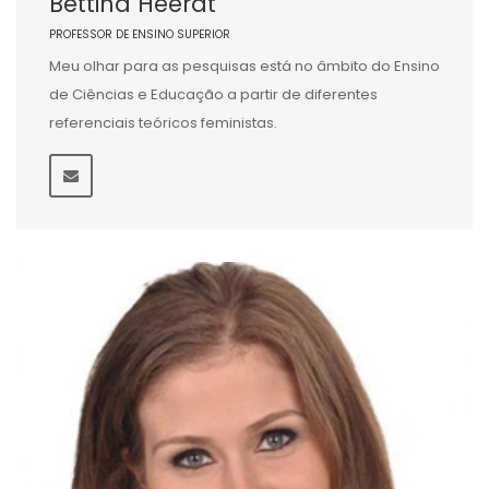
Bettina Heerdt
PROFESSOR DE ENSINO SUPERIOR
Meu olhar para as pesquisas está no âmbito do Ensino
de Ciências e Educação a partir de diferentes
referenciais teóricos feministas.