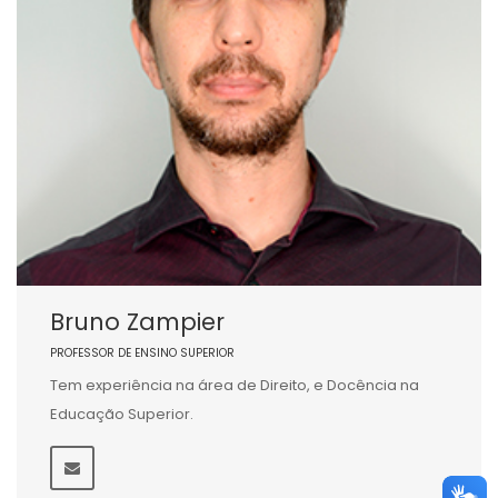
Bruno Zampier
PROFESSOR DE ENSINO SUPERIOR
Tem experiência na área de Direito, e Docência na
Educação Superior.