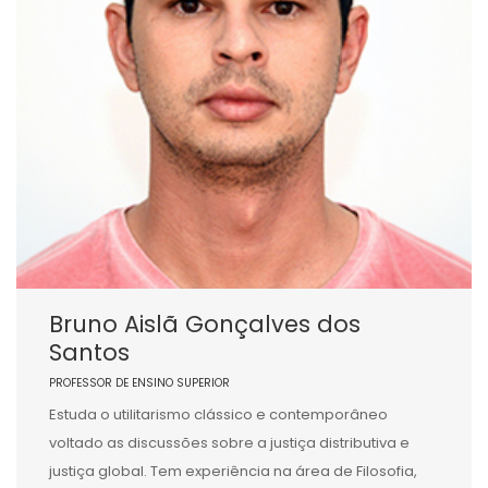
Bruno Aislã Gonçalves dos
Santos
PROFESSOR DE ENSINO SUPERIOR
Estuda o utilitarismo clássico e contemporâneo
voltado as discussões sobre a justiça distributiva e
justiça global. Tem experiência na área de Filosofia,