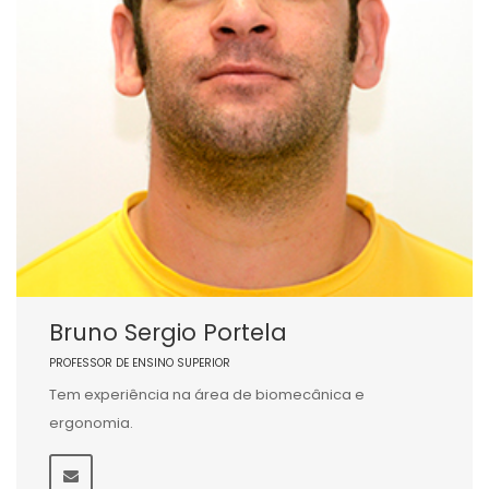
Bruno Sergio Portela
PROFESSOR DE ENSINO SUPERIOR
Tem experiência na área de biomecânica e
ergonomia.