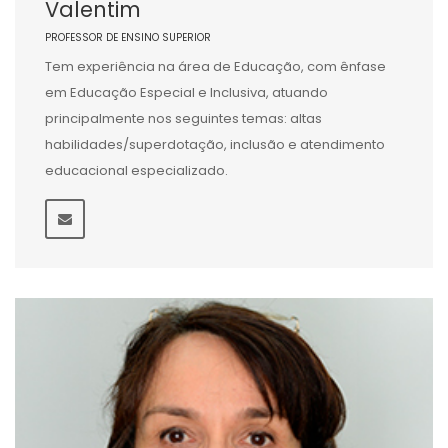
Valentim
PROFESSOR DE ENSINO SUPERIOR
Tem experiência na área de Educação, com ênfase
em Educação Especial e Inclusiva, atuando
principalmente nos seguintes temas: altas
habilidades/superdotação, inclusão e atendimento
educacional especializado.