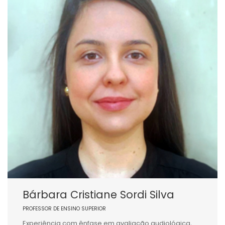
Bárbara Cristiane Sordi Silva
PROFESSOR DE ENSINO SUPERIOR
Experiência com ênfase em avaliação audiológica,