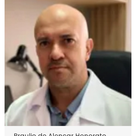
Braulio de Alencar Honorato