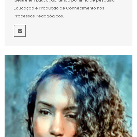
Mestre em Educação, tendo por linha de pesquisa -
Educação e Produção de Conhecimento nos
Processos Pedagógicos.