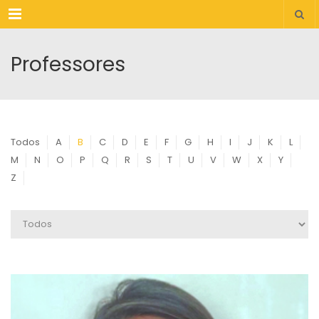
Menu
Professores
Todos
A
B
C
D
E
F
G
H
I
J
K
L
M
N
O
P
Q
R
S
T
U
V
W
X
Y
Z