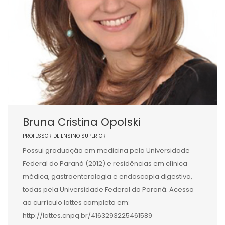
Bruna Cristina Opolski
PROFESSOR DE ENSINO SUPERIOR
Possui graduação em medicina pela Universidade
Federal do Paraná (2012) e residências em clínica
médica, gastroenterologia e endoscopia digestiva,
todas pela Universidade Federal do Paraná. Acesso
ao currículo lattes completo em:
http://lattes.cnpq.br/4163293225461589