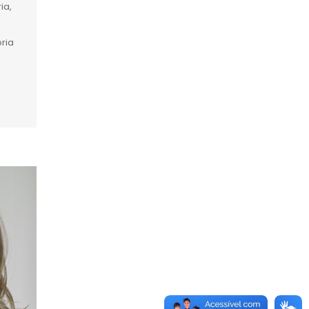
ia,
a
ória