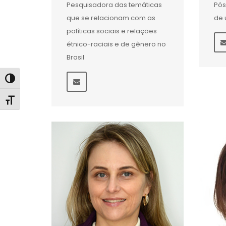
Pesquisadora das temáticas
Pó
que se relacionam com as
de 
políticas sociais e relações
étnico-raciais e de gênero no
Brasil
Alternar alto contraste
Alternar tamanho da fonte