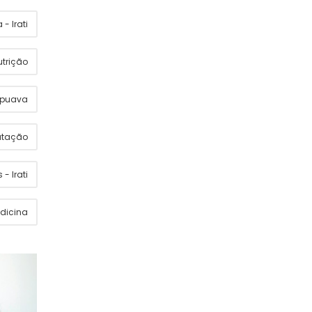
- Irati
utrição
apuava
utação
 - Irati
dicina