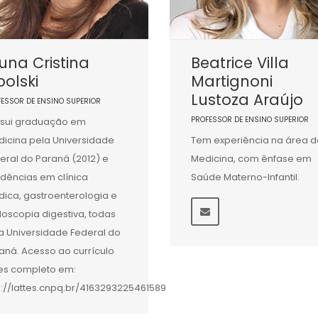
una Cristina
Beatrice Villa
olski
Martignoni
Lustoza Araújo
FESSOR DE ENSINO SUPERIOR
PROFESSOR DE ENSINO SUPERIOR
sui graduação em
icina pela Universidade
Tem experiência na área d
eral do Paraná (2012) e
Medicina, com ênfase em
idências em clínica
Saúde Materno-Infantil.
ica, gastroenterologia e
oscopia digestiva, todas
a Universidade Federal do
aná. Acesso ao currículo
tes completo em:
p://lattes.cnpq.br/4163293225461589