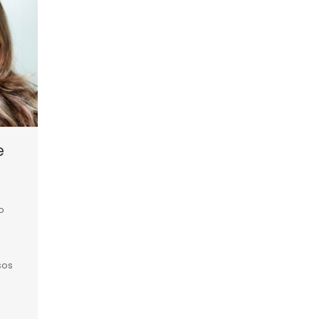
e
o
sos