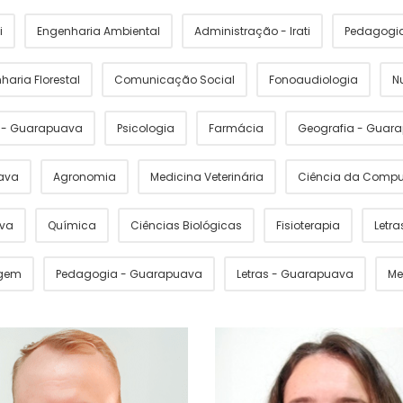
i
Engenharia Ambiental
Administração - Irati
Pedagogia 
haria Florestal
Comunicação Social
Fonoaudiologia
N
s - Guarapuava
Psicologia
Farmácia
Geografia - Guar
ava
Agronomia
Medicina Veterinária
Ciência da Comp
ava
Química
Ciências Biológicas
Fisioterapia
Letras
gem
Pedagogia - Guarapuava
Letras - Guarapuava
Me