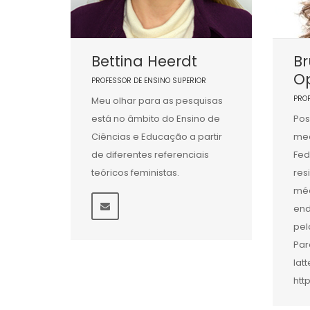
Bettina Heerdt
Br
Op
PROFESSOR DE ENSINO SUPERIOR
PRO
Meu olhar para as pesquisas
está no âmbito do Ensino de
Pos
Ciências e Educação a partir
med
de diferentes referenciais
Fed
teóricos feministas.
res
méd
end
pel
Par
lat
htt