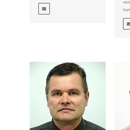
vio
hum