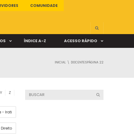
RVIDORES
COMUNIDADE
ÇOS
ÍNDICE A-Z
ACESSO RÁPIDO
INICIAL
DOCENTES
PÁGINA 22
s
ALUNO ONLINE
ia
DOCENTE ONLINE
Y
Z
mas
- Irati
Câmpus Santa Cruz
Direito