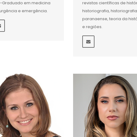
s-Graduado em medicina
revistas científicas de histór
urgência e emergência.
historiografia, historiografi
paranaense, teoria da hist
e regiões.