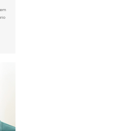
r em
rio