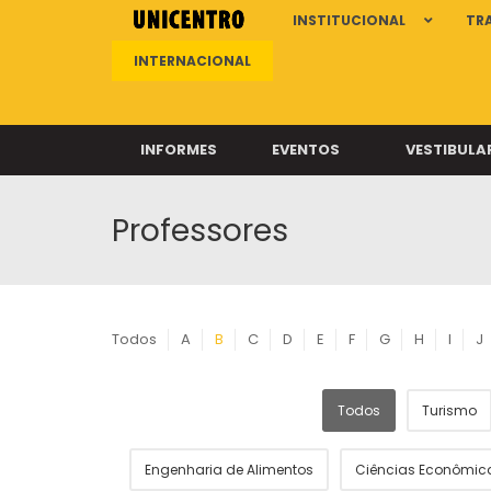
INSTITUCIONAL
TR
INTERNACIONAL
INFORMES
EVENTOS
VESTIBULA
Professores
Clíni
Clíni
Clíni
Clíni
Todos
A
B
C
D
E
F
G
H
I
J
Todos
Turismo
Câ
Engenharia de Alimentos
Ciências Econômic