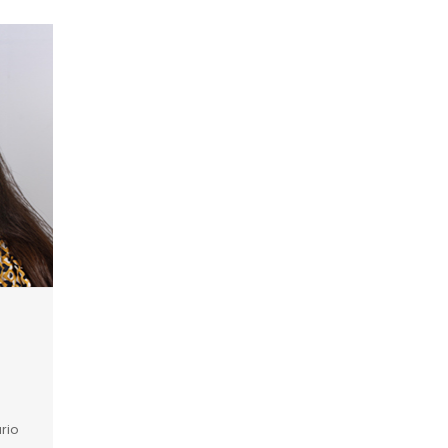
s
rio