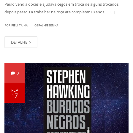
Paulo vendia doces e ajudava cegos em troca de alguns trocados,
depois passou a trabalhar na roça até completar 18 anos. [...]
|
POR RIELI TAINÁ
GERAL>RESENHA
DETALHE
0
FEV
17