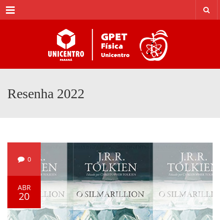
Menu
Resenha 2022
0
ABR
20