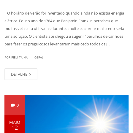
O horário de verão foi inventado quando ainda não existia energia
elétrica. Foi no ano de 1784 que Benjamin Franklin percebeu que
muitas velas era utilizadas durante a noite e acordar mais cedo seria
uma solução. O cientista até chegou a sugerir “barulhos de canhões
para fazer os preguiçosos levantarem mais cedo todos os [...]
|
POR RIELI TAINÁ
GERAL
DETALHE
0
MAIO
12