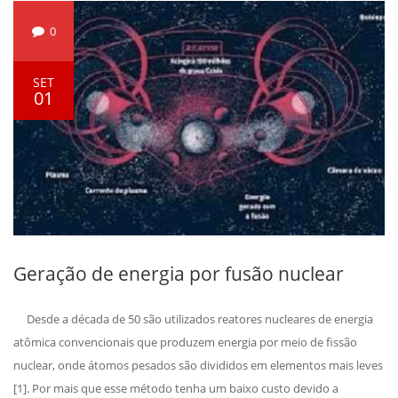
0
SET
01
Geração de energia por fusão nuclear
Desde a década de 50 são utilizados reatores nucleares de energia
atômica convencionais que produzem energia por meio de fissão
nuclear, onde átomos pesados são divididos em elementos mais leves
[1]. Por mais que esse método tenha um baixo custo devido a