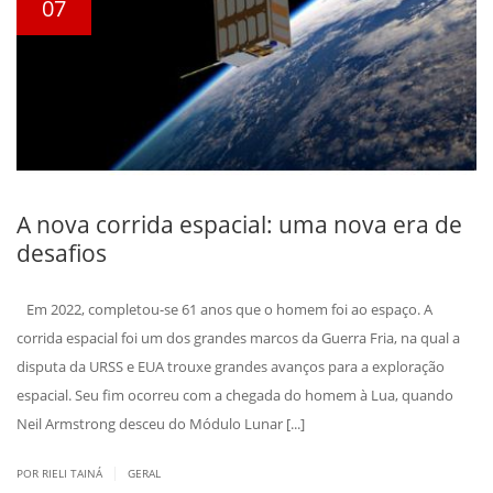
07
A nova corrida espacial: uma nova era de
desafios
Em 2022, completou-se 61 anos que o homem foi ao espaço. A
corrida espacial foi um dos grandes marcos da Guerra Fria, na qual a
disputa da URSS e EUA trouxe grandes avanços para a exploração
espacial. Seu fim ocorreu com a chegada do homem à Lua, quando
Neil Armstrong desceu do Módulo Lunar [...]
|
POR RIELI TAINÁ
GERAL