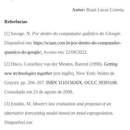
Autor:
Ruan Lucas Correia.
Referências
[1] Savage. N.
Por dentro do computador quântico do Gloogle.
Disponível em:
https://sciam.com.br/por-dentro-do-computador-
quantico-do-google/
.
Acesso em: 22/09/2022.
[2] Disco, Cornelius; van der Meulen, Barend (1998).
Getting
new technologies together
(em inglês). New York: Walter de
Gruyter. pp. 206–207.
ISBN
311015630X
.
OCLC
39391108
.
Consultado em 23 de agosto de 2008.
[3] Emidio. M.
Moore’s law evaluation and proposal of an
alternative forecasting model based on tread exprapolation.
Dinponível em: