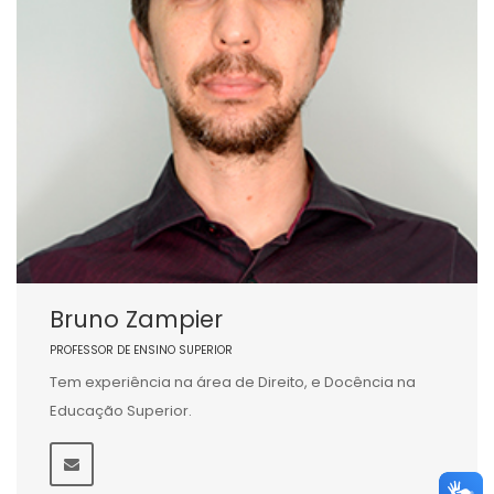
Bruno Zampier
PROFESSOR DE ENSINO SUPERIOR
Tem experiência na área de Direito, e Docência na
Educação Superior.