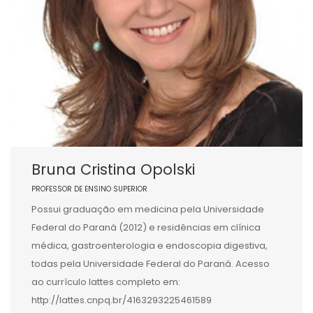
Bruna Cristina Opolski
PROFESSOR DE ENSINO SUPERIOR
Possui graduação em medicina pela Universidade
Federal do Paraná (2012) e residências em clínica
médica, gastroenterologia e endoscopia digestiva,
todas pela Universidade Federal do Paraná. Acesso
ao currículo lattes completo em:
http://lattes.cnpq.br/4163293225461589