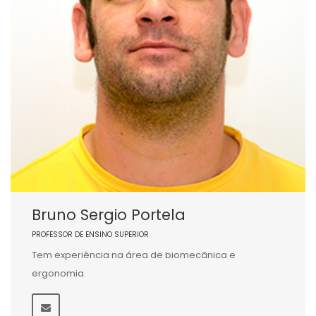
Bruno Sergio Portela
PROFESSOR DE ENSINO SUPERIOR
Tem experiência na área de biomecânica e
ergonomia.