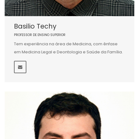
Basilio Techy
PROFESSOR DE ENSINO SUPERIOR
Tem experiência na área de Medicina, com ênfase
em Medicina Legal e Deontologia e Saúde da Família.