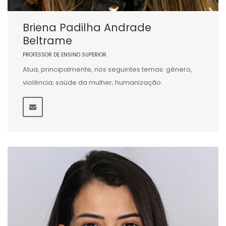
Briena Padilha Andrade
Beltrame
PROFESSOR DE ENSINO SUPERIOR
Atua, principalmente, nos seguintes temas: gênero,
violência; saúde da mulher; humanização.