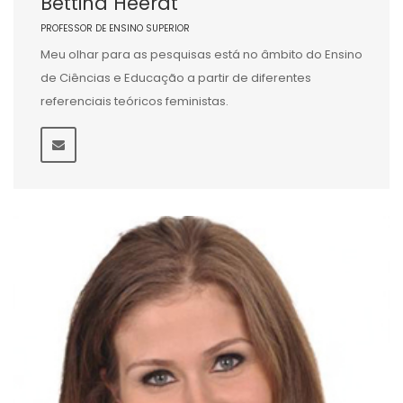
Bettina Heerdt
PROFESSOR DE ENSINO SUPERIOR
Meu olhar para as pesquisas está no âmbito do Ensino
de Ciências e Educação a partir de diferentes
referenciais teóricos feministas.