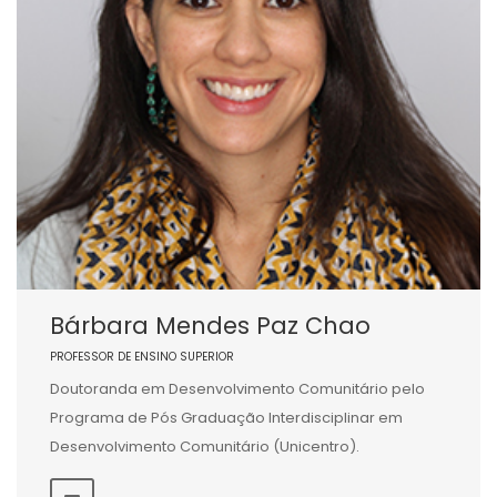
Bárbara Mendes Paz Chao
PROFESSOR DE ENSINO SUPERIOR
Doutoranda em Desenvolvimento Comunitário pelo
Programa de Pós Graduação Interdisciplinar em
Desenvolvimento Comunitário (Unicentro).