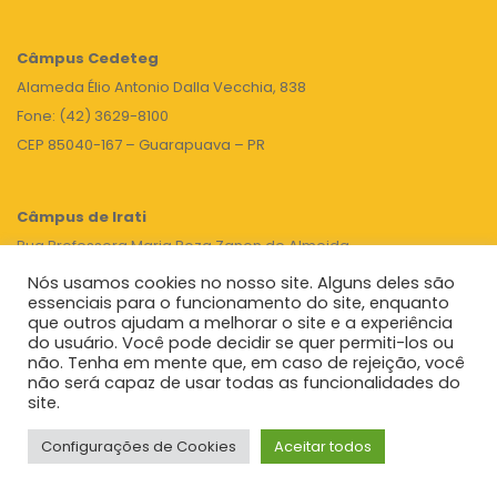
Câmpus
Cedeteg
Alameda Élio Antonio Dalla Vecchia, 838
Fone: (42) 3629-8100
CEP 85040-167 – Guarapuava – PR
Câmpus de Irati
Rua Professora Maria Roza Zanon de Almeida
Fone: (42) 3421-3000
Nós usamos cookies no nosso site. Alguns deles são
essenciais para o funcionamento do site, enquanto
CEP 84.505-677 – Irati – PR
que outros ajudam a melhorar o site e a experiência
do usuário. Você pode decidir se quer permiti-los ou
não. Tenha em mente que, em caso de rejeição, você
Câmpus Santa Cruz
não será capaz de usar todas as funcionalidades do
site.
Rua Salvatore Renna – Padre Salvador, 875
Fone: (42) 3621-1000
Configurações de Cookies
Aceitar todos
CEP 85.015-430 – Guarapuava – PR