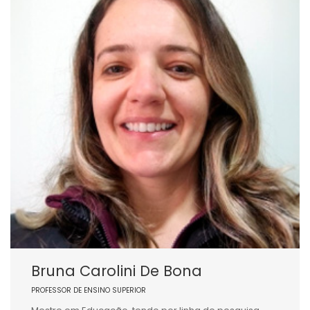
Bruna Carolini De Bona
PROFESSOR DE ENSINO SUPERIOR