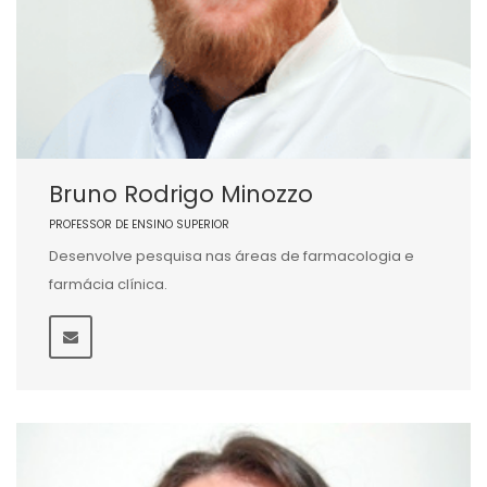
Bruno Rodrigo Minozzo
PROFESSOR DE ENSINO SUPERIOR
Desenvolve pesquisa nas áreas de farmacologia e
farmácia clínica.