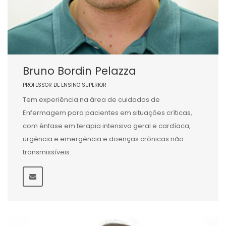
Bruno Bordin Pelazza
PROFESSOR DE ENSINO SUPERIOR
Tem experiência na área de cuidados de
Enfermagem para pacientes em situações críticas,
com ênfase em terapia intensiva geral e cardíaca,
urgência e emergência e doenças crônicas não
transmissíveis.