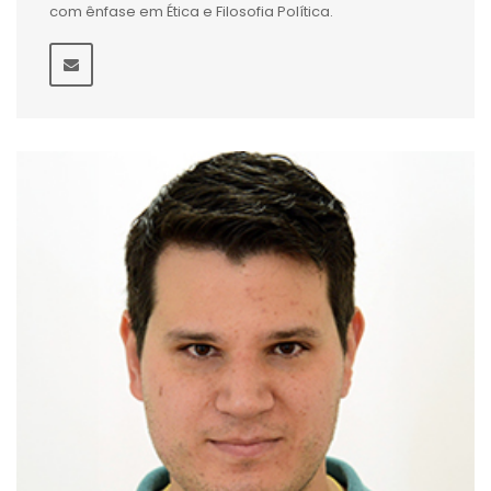
com ênfase em Ética e Filosofia Política.