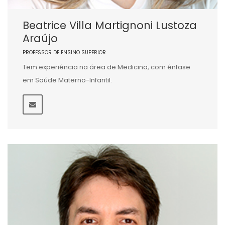
Beatrice Villa Martignoni Lustoza
Araújo
PROFESSOR DE ENSINO SUPERIOR
Tem experiência na área de Medicina, com ênfase
em Saúde Materno-Infantil.