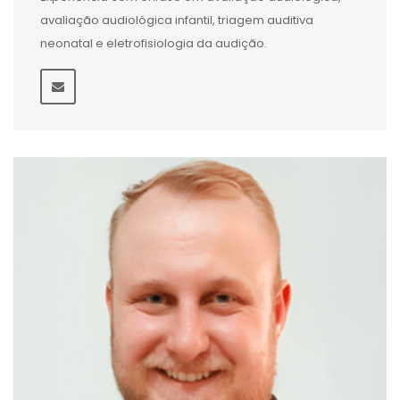
avaliação audiológica infantil, triagem auditiva
neonatal e eletrofisiologia da audição.