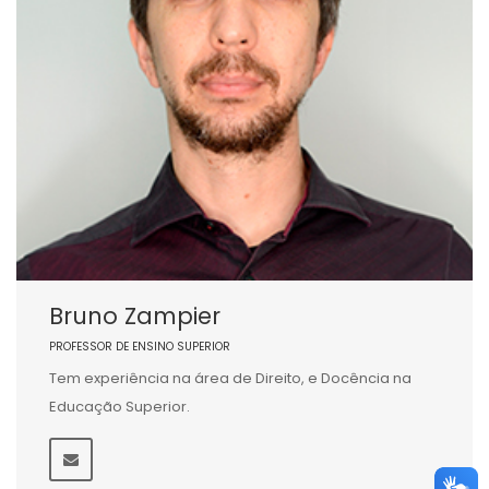
Bruno Zampier
PROFESSOR DE ENSINO SUPERIOR
Tem experiência na área de Direito, e Docência na
Educação Superior.