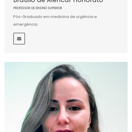
PROFESSOR DE ENSINO SUPERIOR
Pós-Graduado em medicina de urgência e
emergência.