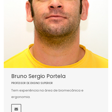
Bruno Sergio Portela
PROFESSOR DE ENSINO SUPERIOR
Tem experiência na área de biomecânica e
ergonomia.