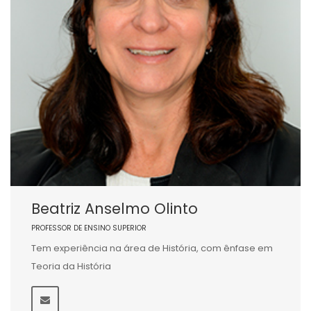
Beatriz Anselmo Olinto
PROFESSOR DE ENSINO SUPERIOR
Tem experiência na área de História, com ênfase em
Teoria da História