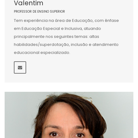
Valentim
PROFESSOR DE ENSINO SUPERIOR
Tem experiência na área de Educação, com ênfase
em Educação Especial e Inclusiva, atuando
principalmente nos seguintes temas: altas
habilidades/superdotação, inclusão e atendimento
educacional especializado.