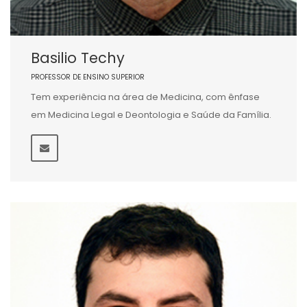
Basilio Techy
PROFESSOR DE ENSINO SUPERIOR
Tem experiência na área de Medicina, com ênfase
em Medicina Legal e Deontologia e Saúde da Família.