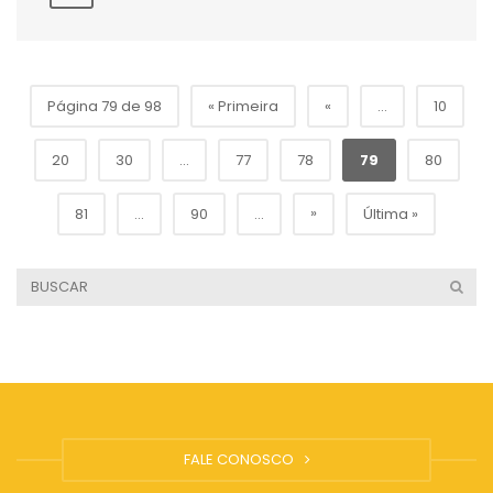
Página 79 de 98
« Primeira
«
...
10
20
30
...
77
78
79
80
»
81
...
90
...
Última »
FALE CONOSCO