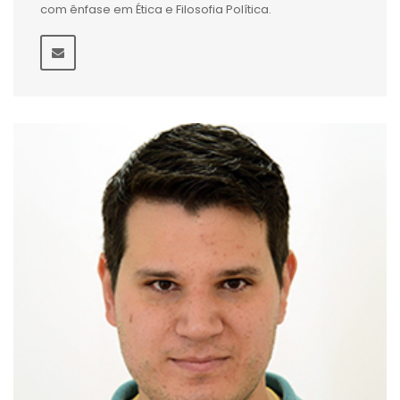
com ênfase em Ética e Filosofia Política.