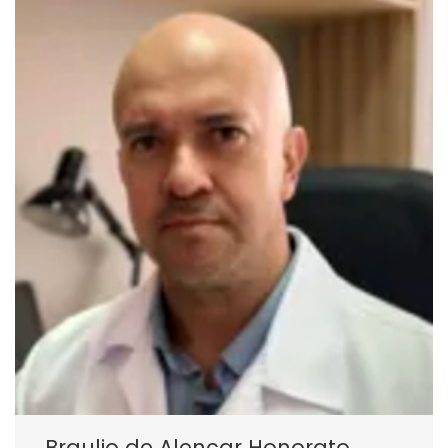
Braulio de Alencar Honorato