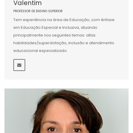
Valentim
PROFESSOR DE ENSINO SUPERIOR
Tem experiência na área de Educação, com ênfase
em Educação Especial e Inclusiva, atuando
principalmente nos seguintes temas: altas
habilidades/superdotação, inclusão e atendimento
educacional especializado.