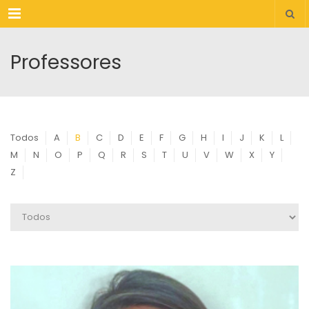
Menu
Professores
Todos
A
B
C
D
E
F
G
H
I
J
K
L
M
N
O
P
Q
R
S
T
U
V
W
X
Y
Z