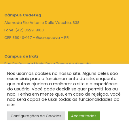
Câmpus
Cedeteg
Alameda Élio Antonio Dalla Vecchia, 838
Fone: (42) 3629-8100
CEP 85040-167 – Guarapuava – PR
Câmpus de Irati
Rua Professora Maria Roza Zanon de Almeida
Fone: (42) 3421-3000
Nós usamos cookies no nosso site. Alguns deles são
essenciais para o funcionamento do site, enquanto
CEP 84.505-677 – Irati – PR
que outros ajudam a melhorar o site e a experiência
do usuário. Você pode decidir se quer permiti-los ou
não. Tenha em mente que, em caso de rejeição, você
Câmpus Santa Cruz
não será capaz de usar todas as funcionalidades do
site.
Rua Salvatore Renna – Padre Salvador, 875
Fone: (42) 3621-1000
Configurações de Cookies
Aceitar todos
CEP 85.015-430 – Guarapuava – PR