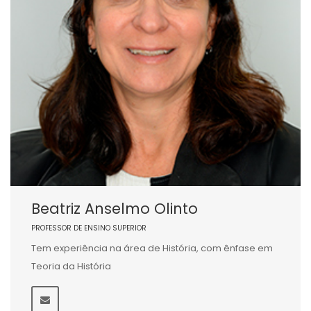
Beatriz Anselmo Olinto
PROFESSOR DE ENSINO SUPERIOR
Tem experiência na área de História, com ênfase em
Teoria da História