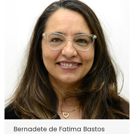
Bernadete de Fatima Bastos