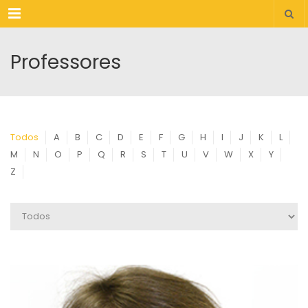
Menu
Professores
Todos
A
B
C
D
E
F
G
H
I
J
K
L
M
N
O
P
Q
R
S
T
U
V
W
X
Y
Z