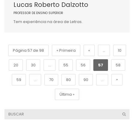
Lucas Roberto Dalzotto
PROFESSOR DE ENSINO SUPERIOR
Tem experiência na área de Letras.
Página 57 de 98
« Primeira
«
...
10
20
30
...
55
56
57
58
»
59
...
70
80
90
...
Última »