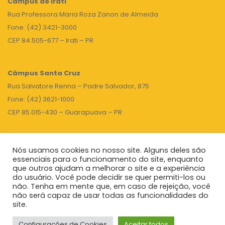
Câmpus de Irati
Rua Professora Maria Roza Zanon de Almeida
Fone: (42) 3421-3000
CEP 84.505-677 – Irati – PR
Câmpus Santa Cruz
Rua Salvatore Renna – Padre Salvador, 875
Fone: (42) 3621-1000
CEP 85.015-430 – Guarapuava – PR
Nós usamos cookies no nosso site. Alguns deles são
TOPO
essenciais para o funcionamento do site, enquanto
que outros ajudam a melhorar o site e a experiência
do usuário. Você pode decidir se quer permiti-los ou
não. Tenha em mente que, em caso de rejeição, você
Unicentro
|
Governo do Paraná
|
Seti
|
Agenda do Reitor
não será capaz de usar todas as funcionalidades do
site.
Configurações de Cookies
Aceitar todos