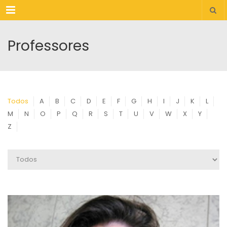
Menu
Professores
Todos
A
B
C
D
E
F
G
H
I
J
K
L
M
N
O
P
Q
R
S
T
U
V
W
X
Y
Z