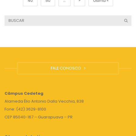
»
40
50
...
Última »
FALE CONOSCO
Câmpus
Cedeteg
Alameda Élio Antonio Dalla Vecchia, 838
Fone: (42) 3629-8100
CEP 85040-167 – Guarapuava – PR