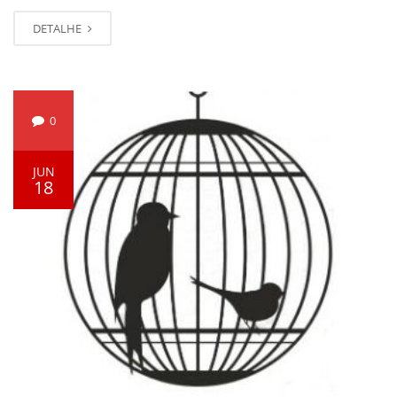
DETALHE
0
JUN
18