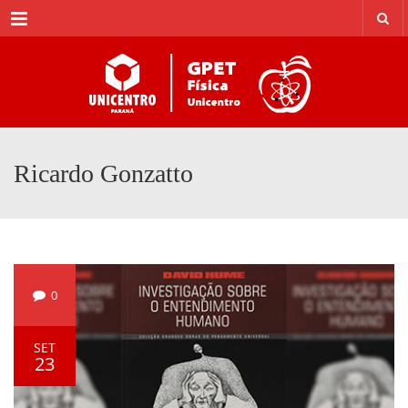
Menu
Ricardo Gonzatto
0
SET
23