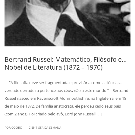
Bertrand Russel: Matemático, Filósofo e…
Nobel de Literatura (1872 – 1970)
“A filosofia deve ser fragmentada e provisória como a ciência; a
verdade derradeira pertence aos céus, não a este mundo.” Bertrand
Russel nasceu em Ravenscroft Monmouthshire, na Inglaterra, em 18
de maio de 1872. De família aristocrata, ele perdeu cedo seus pais
(com 2 anos). Foi criado pelo avô, Lord John Russell [...]
|
POR COORC
CIENTISTA DA SEMANA