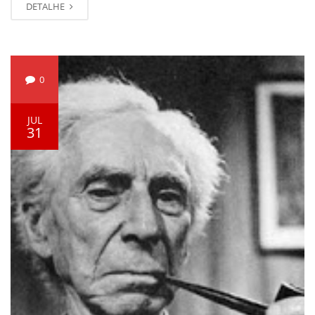
DETALHE
0
JUL
31