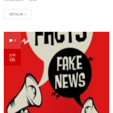
DETALHE
0
JUN
06