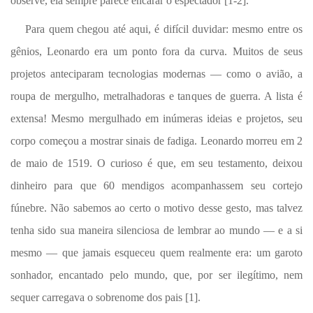
observe, ela sempre parece encarar o espectador [1-2].
Para quem chegou até aqui, é difícil duvidar: mesmo entre os
gênios, Leonardo era um ponto fora da curva. Muitos de seus
projetos anteciparam tecnologias modernas — como o avião, a
roupa de mergulho, metralhadoras e tanques de guerra. A lista é
extensa! Mesmo mergulhado em inúmeras ideias e projetos, seu
corpo começou a mostrar sinais de fadiga. Leonardo morreu em 2
de maio de 1519. O curioso é que, em seu testamento, deixou
dinheiro para que 60 mendigos acompanhassem seu cortejo
fúnebre. Não sabemos ao certo o motivo desse gesto, mas talvez
tenha sido sua maneira silenciosa de lembrar ao mundo — e a si
mesmo — que jamais esqueceu quem realmente era: um garoto
sonhador, encantado pelo mundo, que, por ser ilegítimo, nem
sequer carregava o sobrenome dos pais [1].