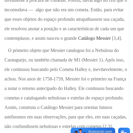
novamente à procura de cometas. Porém, havia algo no céu que o
incomodava
—
algo que não era um cometa. Então, para evitar
que esses objetos do espaço profundo atrapalhassem sua caçada,
ele resolveu anotar a posição e as características de cada um que
contemplasse, e assim nasceu o grande
Catálogo Messier
[3,4].
O primeiro objeto que Messier catalogou foi a Nebulosa do
Caranguejo, ou também chamada de M1 (Messier 1). Após isso,
ele continuou buscando pelo Cometa Halley e, inevitavelmente, o
achou. Nos anos de 1758-1759, Messier foi o primeiro na França
a notar o retorno antecipado do Halley. Ele continuou buscando
cometas e catalogando nebulosas e estrelas do espaço profundo.
Assim, construiu o Catálogo Messier para orientar futuros
astrônomos em suas observações, para que eles, em suas caçadas,
não confundissem nebulosas e estrelas com cometas [2,3].