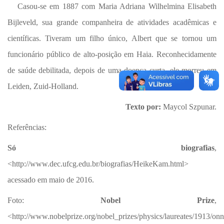
Casou-se em 1887 com Maria Adriana Wilhelmina Elisabeth
Bijleveld, sua grande companheira de atividades acadêmicas e
científicas. Tiveram um filho único, Albert que se tornou um
funcionário público de alto-posição em Haia. Reconhecidamente
de saúde debilitada, depois de uma doença curta, ele morreu em
Leiden, Zuid-Holland.
Texto por:
Maycol Szpunar.
Referências:
Só biografias
,
<http://www.dec.ufcg.edu.br/biografias/HeikeKam.html>
acessado em maio de 2016.
Foto:
Nobel Prize
,
<http://www.nobelprize.org/nobel_prizes/physics/laureates/1913/onn