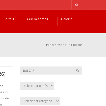
Editais
Quem somos
Galeria
INICIAL
TAG "HÉLIO LÍQUIDO"
26)
Arquivo
ion
mensal
es foi
dor do
Assunto
re