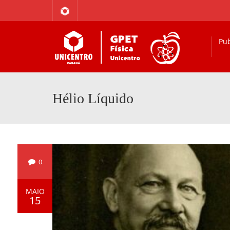
Pub
Hélio Líquido
0
MAIO
15