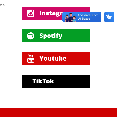
m à
Instagram
Spotify
Youtube
TikTok