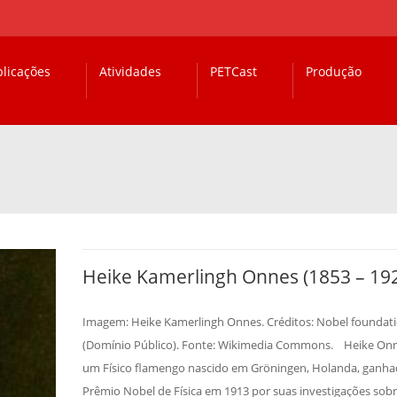
licações
Atividades
PETCast
Produção
Heike Kamerlingh Onnes (1853 – 19
Imagem: Heike Kamerlingh Onnes. Créditos: Nobel foundat
(Domínio Público). Fonte: Wikimedia Commons. Heike Onn
um Físico flamengo nascido em Gröningen, Holanda, ganha
Prêmio Nobel de Física em 1913 por suas investigações sob