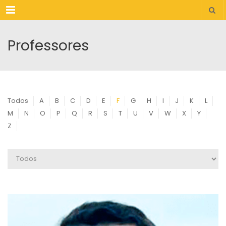
Menu
Professores
Todos
A
B
C
D
E
F
G
H
I
J
K
L
M
N
O
P
Q
R
S
T
U
V
W
X
Y
Z