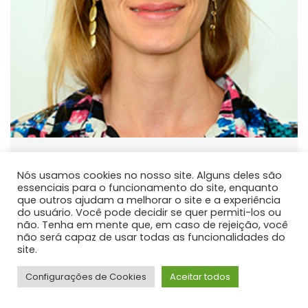
Fabiane Aparecida Retslaff
Guimaraes
Nós usamos cookies no nosso site. Alguns deles são
essenciais para o funcionamento do site, enquanto
PROFESSOR DE ENSINO SUPERIOR
que outros ajudam a melhorar o site e a experiência
do usuário. Você pode decidir se quer permiti-los ou
Atua principalmente nas seguintes linhas de pesquisa:
não. Tenha em mente que, em caso de rejeição, você
Modelagem do Crescimento e da Produção e Manejo
não será capaz de usar todas as funcionalidades do
site.
Florestal.
Configurações de Cookies
Aceitar todos