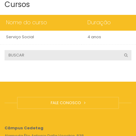
Cursos
Nome do curso
Duração
Serviço Social
4 anos
FALE CONOSCO
Câmpus
Cedeteg
Alameda Élio Antonio Dalla Vecchia, 838