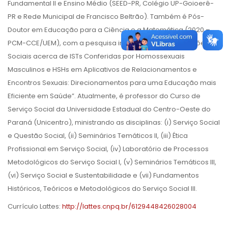
Fundamental II e Ensino Médio (SEED-PR, Colégio UP-Goioerê-
PR e Rede Municipal de Francisco Beltrão). Também é Pós-
Doutor em Educação para a Ciência e a Matemática (2020 –
PCM-CCE/UEM), com a pesquisa intitulada “Representações
Sociais acerca de ISTs Conferidas por Homossexuais
Masculinos e HSHs em Aplicativos de Relacionamentos e
Encontros Sexuais: Direcionamentos para uma Educação mais
Eficiente em Saúde”. Atualmente, é professor do Curso de
Serviço Social da Universidade Estadual do Centro-Oeste do
Paraná (Unicentro), ministrando as disciplinas: (i) Serviço Social
e Questão Social, (ii) Seminários Temáticos II, (iii) Ética
Profissional em Serviço Social, (iv) Laboratório de Processos
Metodológicos do Serviço Social I, (v) Seminários Temáticos III,
(vi) Serviço Social e Sustentabilidade e (vii) Fundamentos
Históricos, Teóricos e Metodológicos do Serviço Social III.
Currículo Lattes:
http://lattes.cnpq.br/6129448426028004