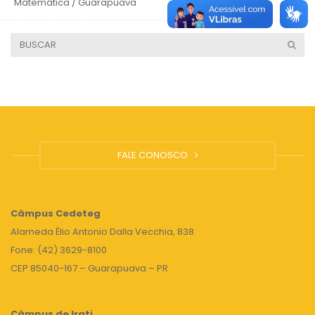
Matemática / Guarapuava
4 anos
FALE CONOSCO
Câmpus
Cedeteg
Alameda Élio Antonio Dalla Vecchia, 838
Fone: (42) 3629-8100
CEP 85040-167 – Guarapuava – PR
Câmpus de Irati