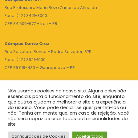
Rua Professora Maria Roza Zanon de Almeida
Fone: (42) 3421-3000
CEP 84.505-677 – Irati – PR
Câmpus Santa Cruz
Rua Salvatore Renna – Padre Salvador, 875
Fone: (42) 3621-1000
CEP 85.015-430 – Guarapuava – PR
Nós usamos cookies no nosso site. Alguns deles são
TOPO
essenciais para o funcionamento do site, enquanto
que outros ajudam a melhorar o site e a experiência
do usuário. Você pode decidir se quer permiti-los ou
não. Tenha em mente que, em caso de rejeição, você
Unicentro
|
Governo do Paraná
|
Seti
|
Agenda do Reitor
não será capaz de usar todas as funcionalidades do
site.
Configurações de Cookies
Aceitar todos