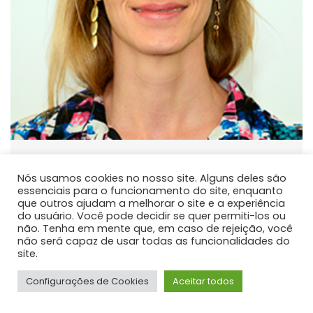
Fabiane Aparecida Retslaff
Guimaraes
Nós usamos cookies no nosso site. Alguns deles são
essenciais para o funcionamento do site, enquanto
PROFESSOR DE ENSINO SUPERIOR
que outros ajudam a melhorar o site e a experiência
do usuário. Você pode decidir se quer permiti-los ou
Atua principalmente nas seguintes linhas de pesquisa:
não. Tenha em mente que, em caso de rejeição, você
Modelagem do Crescimento e da Produção e Manejo
não será capaz de usar todas as funcionalidades do
site.
Florestal.
Configurações de Cookies
Aceitar todos