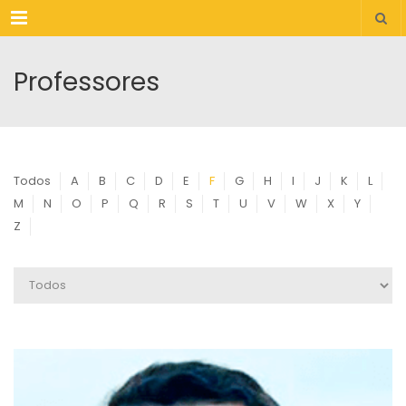
Menu
Professores
Todos
A
B
C
D
E
F
G
H
I
J
K
L
M
N
O
P
Q
R
S
T
U
V
W
X
Y
Z