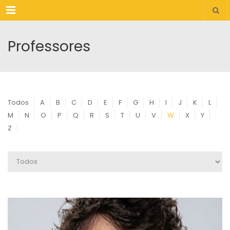
Menu
Professores
Todos
A
B
C
D
E
F
G
H
I
J
K
L
M
N
O
P
Q
R
S
T
U
V
W
X
Y
Z