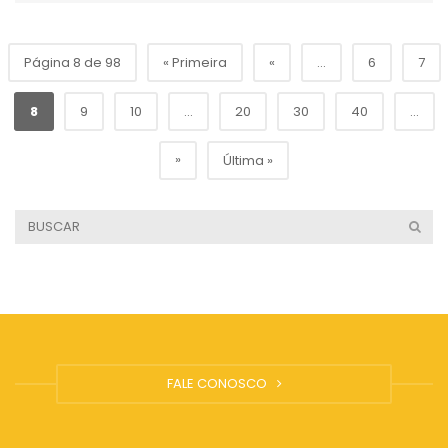
Página 8 de 98
« Primeira
«
...
6
7
8
9
10
...
20
30
40
...
»
Última »
FALE CONOSCO