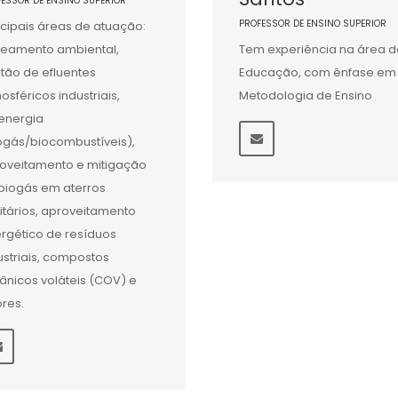
FESSOR DE ENSINO SUPERIOR
PROFESSOR DE ENSINO SUPERIOR
ncipais áreas de atuação:
eamento ambiental,
Tem experiência na área d
tão de efluentes
Educação, com ênfase em
osféricos industriais,
Metodologia de Ensino
energia
ogás/biocombustíveis),
oveitamento e mitigação
biogás em aterros
itários, aproveitamento
rgético de resíduos
ustriais, compostos
ânicos voláteis (COV) e
res.