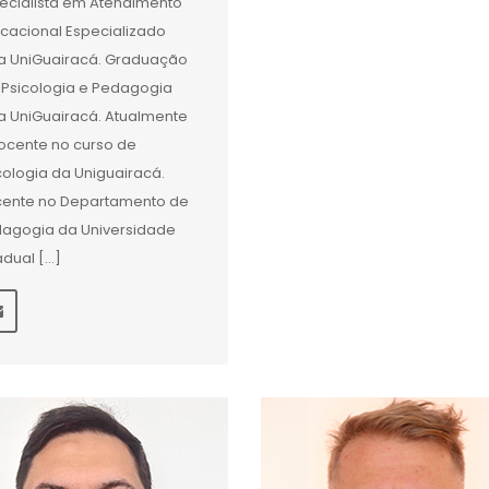
ecialista em Atendimento
cacional Especializado
a UniGuairacá. Graduação
Psicologia e Pedagogia
a UniGuairacá. Atualmente
ocente no curso de
cologia da Uniguairacá.
ente no Departamento de
agogia da Universidade
adual […]