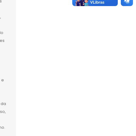
s
,
do
tes
 e
a
 da
so,
mo.