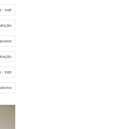
- Irati
utrição
apuava
utação
 - Irati
dicina