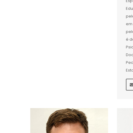
Esp
Edu
pel
em 
pel
é d
Psi
Doc
Ped
Est