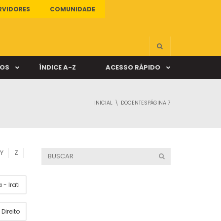
RVIDORES
COMUNIDADE
ÇOS
ÍNDICE A-Z
ACESSO RÁPIDO
INICIAL
DOCENTES
PÁGINA 7
s
ALUNO ONLINE
ia
DOCENTE ONLINE
Y
Z
mas
- Irati
Câmpus Santa Cruz
Direito