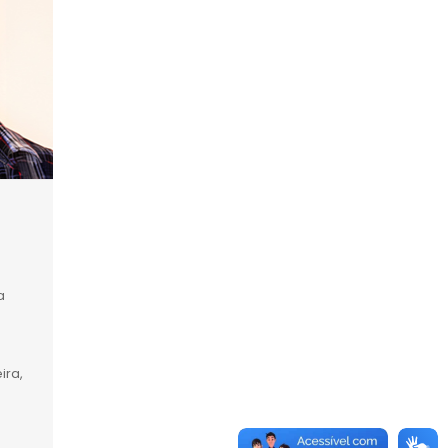
a
ira,