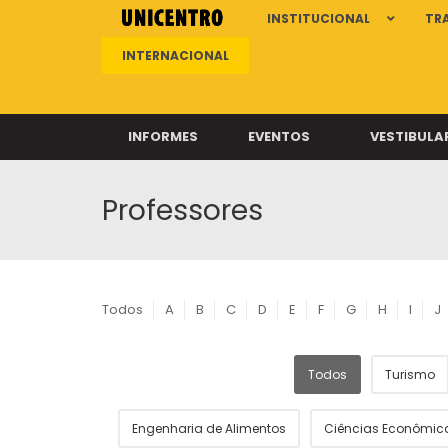
INSTITUCIONAL
TR
INTERNACIONAL
INFORMES
EVENTOS
VESTIBULA
Professores
Clíni
Clíni
Clíni
Clíni
Todos
A
B
C
D
E
F
G
H
I
J
Todos
Turismo
Câ
Engenharia de Alimentos
Ciências Econômic