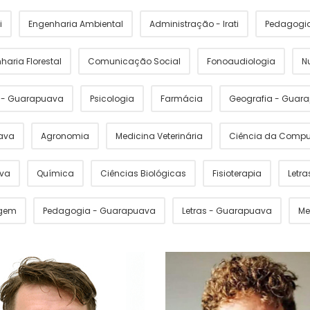
i
Engenharia Ambiental
Administração - Irati
Pedagogia 
haria Florestal
Comunicação Social
Fonoaudiologia
N
s - Guarapuava
Psicologia
Farmácia
Geografia - Guar
ava
Agronomia
Medicina Veterinária
Ciência da Comp
ava
Química
Ciências Biológicas
Fisioterapia
Letras
gem
Pedagogia - Guarapuava
Letras - Guarapuava
Me