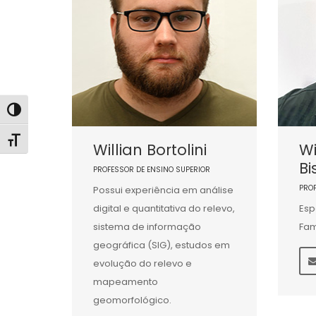
Alternar alto contraste
Alternar tamanho da fonte
Willian Bortolini
Wi
Bi
PROFESSOR DE ENSINO SUPERIOR
PRO
Possui experiência em análise
digital e quantitativa do relevo,
Esp
sistema de informação
Fam
geográfica (SIG), estudos em
evolução do relevo e
mapeamento
geomorfológico.