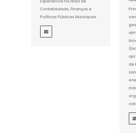
PRO
Experiência na área de
Contabilidade, Finanças e
Pri
Políticas Públicas Municipais.
san
ges
atm
bio
(bi
apr
de 
san
ene
ind
org
odo