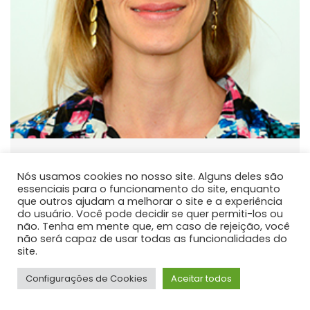
Fabiane Aparecida Retslaff
Guimaraes
Nós usamos cookies no nosso site. Alguns deles são
essenciais para o funcionamento do site, enquanto
PROFESSOR DE ENSINO SUPERIOR
que outros ajudam a melhorar o site e a experiência
do usuário. Você pode decidir se quer permiti-los ou
Atua principalmente nas seguintes linhas de pesquisa:
não. Tenha em mente que, em caso de rejeição, você
Modelagem do Crescimento e da Produção e Manejo
não será capaz de usar todas as funcionalidades do
site.
Florestal.
Configurações de Cookies
Aceitar todos