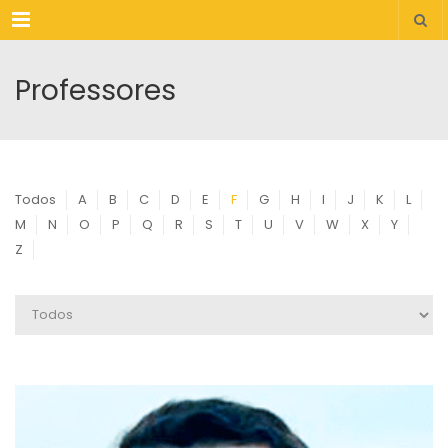
Menu
Professores
Todos
A
B
C
D
E
F
G
H
I
J
K
L
M
N
O
P
Q
R
S
T
U
V
W
X
Y
Z