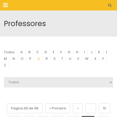
Menu
Professores
Todos
A
B
C
D
E
F
G
H
I
J
K
L
M
N
O
P
Q
R
S
T
U
V
W
X
Y
Z
Página 69 de 98
« Primeira
«
...
10