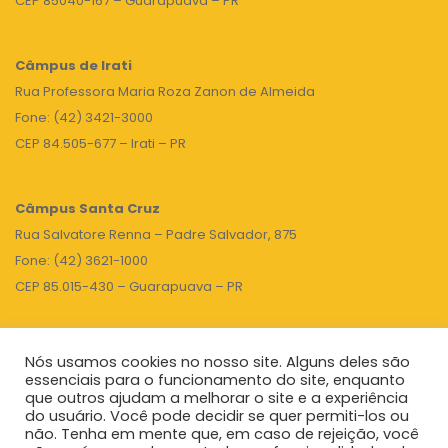
CEP 85040-167 – Guarapuava – PR
Câmpus de Irati
Rua Professora Maria Roza Zanon de Almeida
Fone: (42) 3421-3000
CEP 84.505-677 – Irati – PR
Câmpus Santa Cruz
Rua Salvatore Renna – Padre Salvador, 875
Fone: (42) 3621-1000
CEP 85.015-430 – Guarapuava – PR
Nós usamos cookies no nosso site. Alguns deles são
TOPO
essenciais para o funcionamento do site, enquanto
que outros ajudam a melhorar o site e a experiência
do usuário. Você pode decidir se quer permiti-los ou
não. Tenha em mente que, em caso de rejeição, você
Unicentro
|
Governo do Paraná
|
Seti
|
Agenda do Reitor