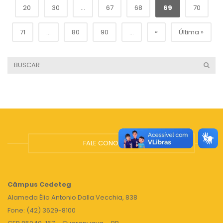
20
30
...
67
68
69
70
»
71
...
80
90
...
Última »
FALE CONOSCO
Câmpus
Cedeteg
Alameda Élio Antonio Dalla Vecchia, 838
Fone: (42) 3629-8100