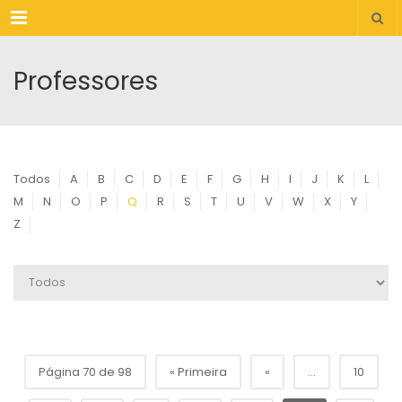
Menu
Professores
Todos
A
B
C
D
E
F
G
H
I
J
K
L
M
N
O
P
Q
R
S
T
U
V
W
X
Y
Z
Página 70 de 98
« Primeira
«
...
10