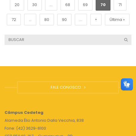
20
30
...
68
69
70
71
»
72
...
80
90
...
Última »
FALE CONOSCO
Câmpus
Cedeteg
Alameda Élio Antonio Dalla Vecchia, 838
Fone: (42) 3629-8100