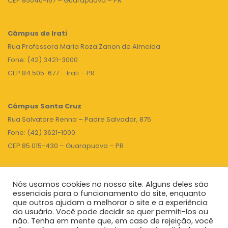
CEP 85040-167 – Guarapuava – PR
Câmpus de Irati
Rua Professora Maria Roza Zanon de Almeida
Fone: (42) 3421-3000
CEP 84.505-677 – Irati – PR
Câmpus Santa Cruz
Rua Salvatore Renna – Padre Salvador, 875
Fone: (42) 3621-1000
CEP 85.015-430 – Guarapuava – PR
Nós usamos cookies no nosso site. Alguns deles são
TOPO
essenciais para o funcionamento do site, enquanto
que outros ajudam a melhorar o site e a experiência
do usuário. Você pode decidir se quer permiti-los ou
não. Tenha em mente que, em caso de rejeição, você
Unicentro
|
Governo do Paraná
|
Seti
|
Agenda do Reitor