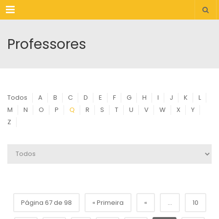
Menu
Professores
Todos
A
B
C
D
E
F
G
H
I
J
K
L
M
N
O
P
Q
R
S
T
U
V
W
X
Y
Z
Página 67 de 98
« Primeira
«
...
10