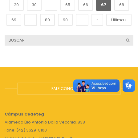
20
30
...
65
66
67
68
»
69
...
80
90
...
Última »
FALE CONOSCO
Câmpus
Cedeteg
Alameda Élio Antonio Dalla Vecchia, 838
Fone: (42) 3629-8100