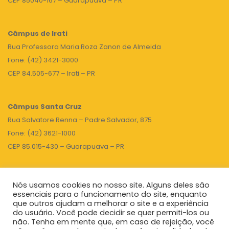
CEP 85040-167 – Guarapuava – PR
Câmpus de Irati
Rua Professora Maria Roza Zanon de Almeida
Fone: (42) 3421-3000
CEP 84.505-677 – Irati – PR
Câmpus Santa Cruz
Rua Salvatore Renna – Padre Salvador, 875
Fone: (42) 3621-1000
CEP 85.015-430 – Guarapuava – PR
Nós usamos cookies no nosso site. Alguns deles são
TOPO
essenciais para o funcionamento do site, enquanto
que outros ajudam a melhorar o site e a experiência
do usuário. Você pode decidir se quer permiti-los ou
não. Tenha em mente que, em caso de rejeição, você
Unicentro
|
Governo do Paraná
|
Seti
|
Agenda do Reitor