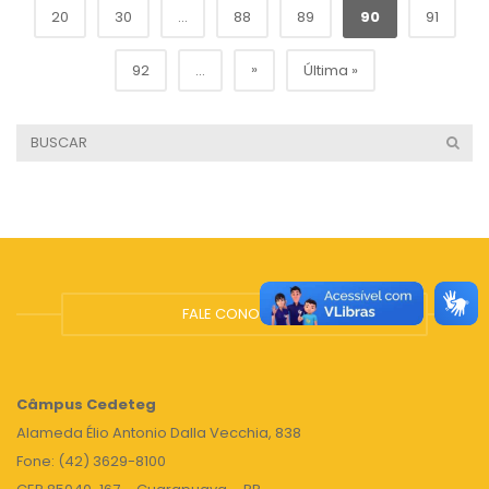
20
30
...
88
89
90
91
»
92
...
Última »
FALE CONOSCO
Câmpus
Cedeteg
Alameda Élio Antonio Dalla Vecchia, 838
Fone: (42) 3629-8100