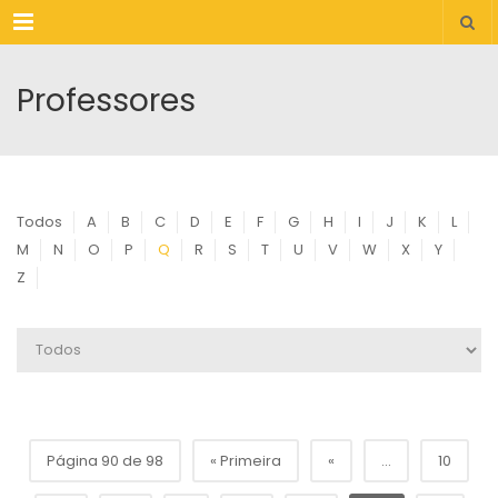
Menu
Professores
Todos
A
B
C
D
E
F
G
H
I
J
K
L
M
N
O
P
Q
R
S
T
U
V
W
X
Y
Z
Página 90 de 98
« Primeira
«
...
10