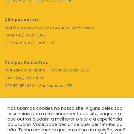
CEP 85040-167 – Guarapuava – PR
Câmpus de Irati
Rua Professora Maria Roza Zanon de Almeida
Fone: (42) 3421-3000
CEP 84.505-677 – Irati – PR
Câmpus Santa Cruz
Rua Salvatore Renna – Padre Salvador, 875
Fone: (42) 3621-1000
CEP 85.015-430 – Guarapuava – PR
Nós usamos cookies no nosso site. Alguns deles são
TOPO
essenciais para o funcionamento do site, enquanto
que outros ajudam a melhorar o site e a experiência
do usuário. Você pode decidir se quer permiti-los ou
não. Tenha em mente que, em caso de rejeição, você
Unicentro
|
Governo do Paraná
|
Seti
|
Agenda do Reitor