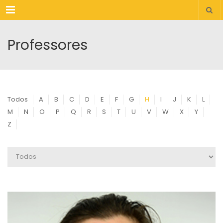
Menu
Professores
Todos
A
B
C
D
E
F
G
H
I
J
K
L
M
N
O
P
Q
R
S
T
U
V
W
X
Y
Z