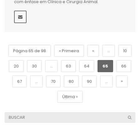
com ênfase em Clínica e Cirurgia Animal.
Página 65 de 98
« Primeira
«
...
10
20
30
...
63
64
65
66
»
67
...
70
80
90
...
Última »