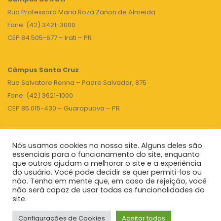
Rua Professora Maria Roza Zanon de Almeida
Fone: (42) 3421-3000
CEP 84.505-677 – Irati – PR
Câmpus Santa Cruz
Rua Salvatore Renna – Padre Salvador, 875
Fone: (42) 3621-1000
CEP 85.015-430 – Guarapuava – PR
Nós usamos cookies no nosso site. Alguns deles são
TOPO
essenciais para o funcionamento do site, enquanto
que outros ajudam a melhorar o site e a experiência
do usuário. Você pode decidir se quer permiti-los ou
não. Tenha em mente que, em caso de rejeição, você
Unicentro
|
Governo do Paraná
|
Seti
|
Agenda do Reitor
não será capaz de usar todas as funcionalidades do
site.
Configurações de Cookies
Aceitar todos