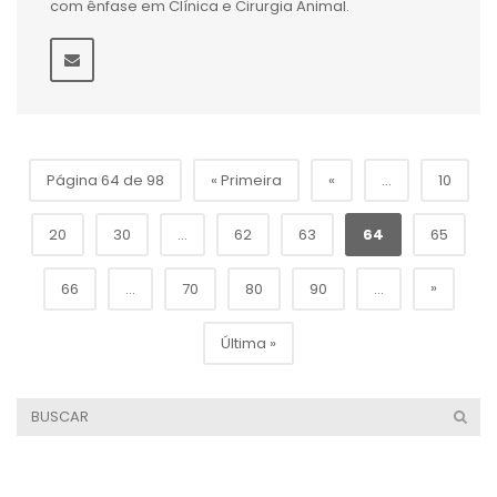
com ênfase em Clínica e Cirurgia Animal.
Página 64 de 98
« Primeira
«
...
10
20
30
...
62
63
64
65
»
66
...
70
80
90
...
Última »