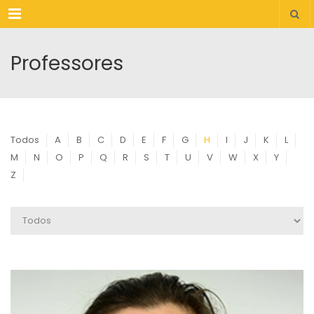
Menu
Professores
Todos
A
B
C
D
E
F
G
H
I
J
K
L
M
N
O
P
Q
R
S
T
U
V
W
X
Y
Z