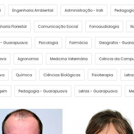
i
Engenharia Ambiental
Administração - Irati
Pedagogia 
haria Florestal
Comunicação Social
Fonoaudiologia
N
s - Guarapuava
Psicologia
Farmácia
Geografia - Guar
ava
Agronomia
Medicina Veterinária
Ciência da Comp
ava
Química
Ciências Biológicas
Fisioterapia
Letras
gem
Pedagogia - Guarapuava
Letras - Guarapuava
Me