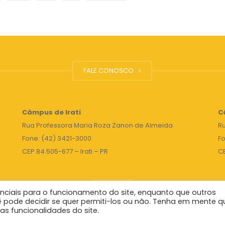
FALE CONOSCO
Câmpus de Irati
C
Rua Professora Maria Roza Zanon de Almeida
Ru
Fone: (42) 3421-3000
Fo
CEP 84.505-677 – Irati – PR
C
TOPO
nciais para o funcionamento do site, enquanto que outros
ê pode decidir se quer permiti-los ou não. Tenha em mente q
as funcionalidades do site.
Reitor