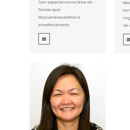
Tem experiencia na área da
Mic
Fisioterapia
fer
Musculoesquelética e
cog
envelhecimento.
de 