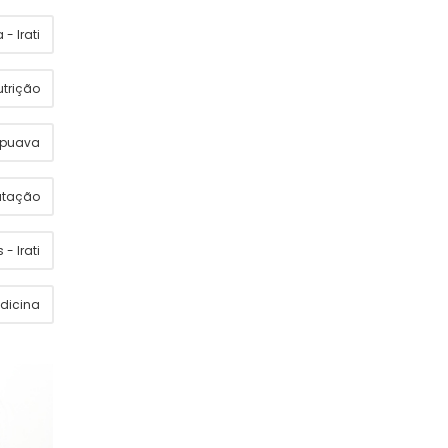
- Irati
utrição
apuava
utação
 - Irati
dicina