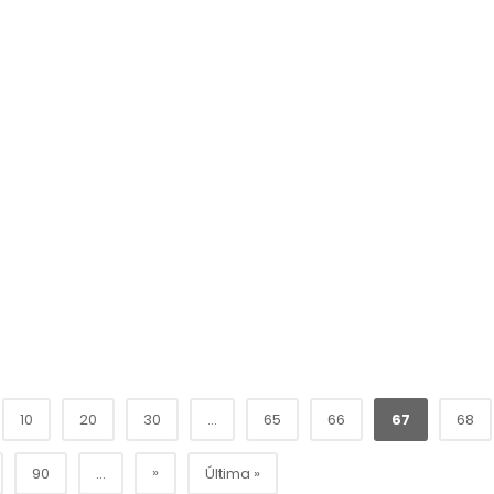
10
20
30
...
65
66
67
68
»
90
...
Última »