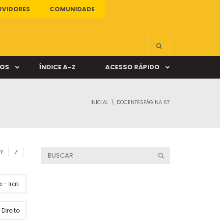
RVIDORES
COMUNIDADE
ÇOS
ÍNDICE A-Z
ACESSO RÁPIDO
INICIAL
DOCENTES
PÁGINA 67
s
ALUNO ONLINE
ia
DOCENTE ONLINE
Y
Z
mas
- Irati
Câmpus Santa Cruz
Direito