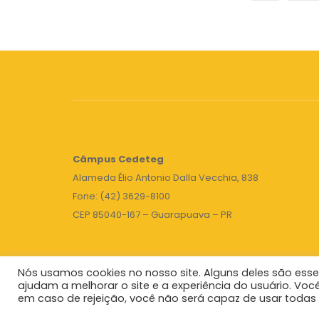
Câmpus
Cedeteg
Alameda Élio Antonio Dalla Vecchia, 838
Fone: (42) 3629-8100
CEP 85040-167 – Guarapuava – PR
Nós usamos cookies no nosso site. Alguns deles são esse
ajudam a melhorar o site e a experiência do usuário. Voc
em caso de rejeição, você não será capaz de usar todas 
Unicentro
|
Governo do Paraná
|
Seti
|
Agenda do 