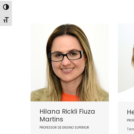
Alternar alto contraste
Alternar tamanho da fonte
Hilana Rickli Fiuza
He
Martins
PRO
PROFESSOR DE ENSINO SUPERIOR
Tem