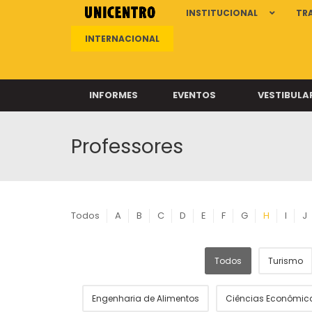
INSTITUCIONAL
TR
INTERNACIONAL
INFORMES
EVENTOS
VESTIBULA
Professores
Clíni
Clíni
Clíni
Clíni
Todos
A
B
C
D
E
F
G
H
I
J
Todos
Turismo
Câ
Engenharia de Alimentos
Ciências Econômic