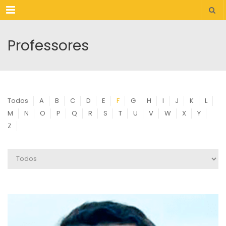
Menu
Professores
Todos
A
B
C
D
E
F
G
H
I
J
K
L
M
N
O
P
Q
R
S
T
U
V
W
X
Y
Z