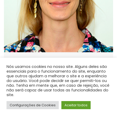
Fabiane Aparecida Retslaff
Guimaraes
Nós usamos cookies no nosso site. Alguns deles são
essenciais para o funcionamento do site, enquanto
PROFESSOR DE ENSINO SUPERIOR
que outros ajudam a melhorar o site e a experiência
do usuário. Você pode decidir se quer permiti-los ou
Atua principalmente nas seguintes linhas de pesquisa:
não. Tenha em mente que, em caso de rejeição, você
Modelagem do Crescimento e da Produção e Manejo
não será capaz de usar todas as funcionalidades do
site.
Florestal.
Configurações de Cookies
Aceitar todos