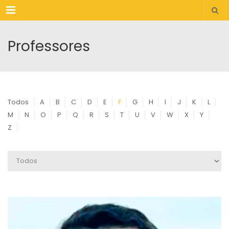
Menu
Professores
Todos
A
B
C
D
E
F
G
H
I
J
K
L
M
N
O
P
Q
R
S
T
U
V
W
X
Y
Z