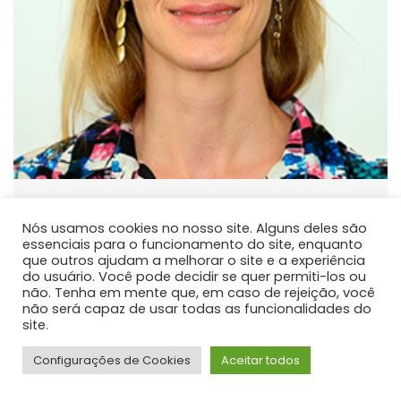
Fabiane Aparecida Retslaff
Guimaraes
Nós usamos cookies no nosso site. Alguns deles são
essenciais para o funcionamento do site, enquanto
PROFESSOR DE ENSINO SUPERIOR
que outros ajudam a melhorar o site e a experiência
do usuário. Você pode decidir se quer permiti-los ou
Atua principalmente nas seguintes linhas de pesquisa:
não. Tenha em mente que, em caso de rejeição, você
Modelagem do Crescimento e da Produção e Manejo
não será capaz de usar todas as funcionalidades do
site.
Florestal.
Configurações de Cookies
Aceitar todos