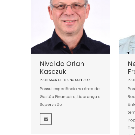
Nivaldo Orlan
Ne
Kasczuk
Fr
PROFESSOR DE ENSINO SUPERIOR
PRO
Possui experiência na área de
Pos
Gestão Financeira, Liderança e
Rec
Supervisão
ênf
tem
Pop
Flo