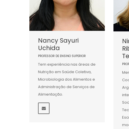
Nancy Sayuri
Ni
Uchida
Ri
Te
PROFESSOR DE ENSINO SUPERIOR
Tem experiência nas áreas de
PRO
Nutrição em Saúde Coletiva,
Mem
Microbiologia dos Alimentos e
Coo
Administração de Serviços de
Arg
Alimentação.
int
Soc
Tec
Esc
mod