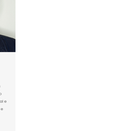
s
o
al e
 e