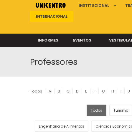
INSTITUCIONAL
TR
INTERNACIONAL
INFORMES
EVENTOS
VESTIBULA
Professores
Clíni
Clíni
Clíni
Clíni
Todos
A
B
C
D
E
F
G
H
I
J
Todos
Turismo
Câ
Engenharia de Alimentos
Ciências Econômic