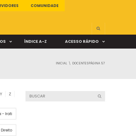
RVIDORES
COMUNIDADE
ÇOS
ÍNDICE A-Z
ACESSO RÁPIDO
INICIAL
DOCENTES
PÁGINA 57
s
ALUNO ONLINE
ia
DOCENTE ONLINE
Y
Z
mas
- Irati
Câmpus Santa Cruz
Direito