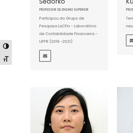
Sedorko
Kü
PROFESSOR DE ENSINO SUPERIOR
PRO
Participou do Grupo de
Tem
Pesquisa LaCFin - Laboratório
neu
de Contabilidade Financeira -
UFPR (2019 -2021)
Alternar alto contraste
Alternar tamanho da fonte