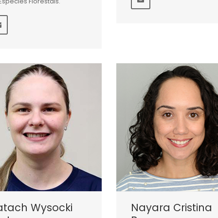
Espécies Florestais.
atach Wysocki
Nayara Cristina