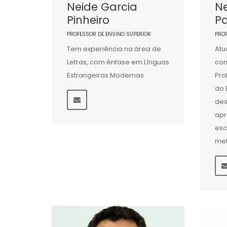
Neide Garcia
Ne
Pinheiro
Pa
PROFESSOR DE ENSINO SUPERIOR
PRO
Tem experiência na área de
Atu
Letras, com ênfase em Línguas
com
Estrangeiras Modernas
Pro
do 
des
apr
esc
met