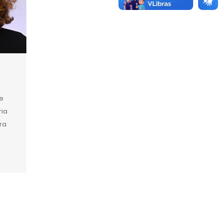
e
ria
ira