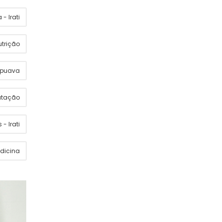
- Irati
utrição
apuava
utação
 - Irati
dicina