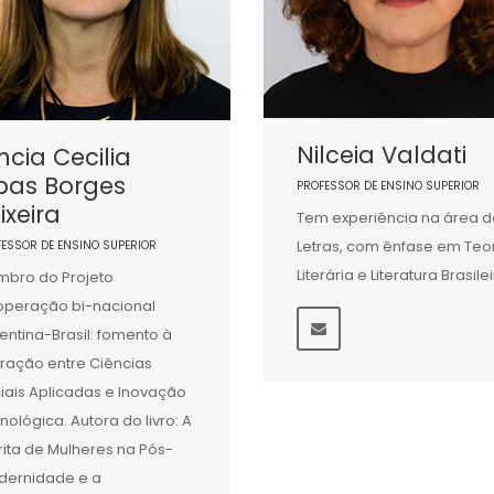
Nilceia Valdati
ncia Cecilia
bas Borges
PROFESSOR DE ENSINO SUPERIOR
ixeira
Tem experiência na área d
Letras, com ênfase em Teo
FESSOR DE ENSINO SUPERIOR
Literária e Literatura Brasile
bro do Projeto
peração bi-nacional
entina-Brasil: fomento à
eração entre Ciências
iais Aplicadas e Inovação
nológica. Autora do livro: A
rita de Mulheres na Pós-
ernidade e a