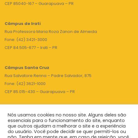
CEP 85040-167 – Guarapuava – PR
Câmpus de Irati
Rua Professora Maria Roza Zanon de Almeida
Fone: (42) 3421-3000
CEP 84.505-677 – Irati – PR
Câmpus Santa Cruz
Rua Salvatore Renna – Padre Salvador, 875
Fone: (42) 3621-1000
CEP 85.015-430 – Guarapuava – PR
Nós usamos cookies no nosso site. Alguns deles são
TOPO
essenciais para o funcionamento do site, enquanto
que outros ajudam a melhorar o site e a experiência
do usuário. Você pode decidir se quer permiti-los ou
não. Tenha em mente que, em caso de rejeição, você
Unicentro
|
Governo do Paraná
|
Seti
|
Agenda do Reitor