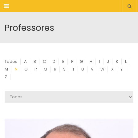
Menu
Professores
Todos
A
B
C
D
E
F
G
H
I
J
K
L
M
N
O
P
Q
R
S
T
U
V
W
X
Y
Z