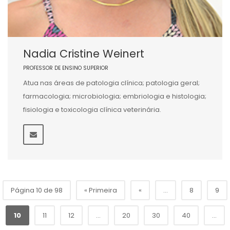
Nadia Cristine Weinert
PROFESSOR DE ENSINO SUPERIOR
Atua nas áreas de patologia clínica; patologia geral;
farmacologia; microbiologia; embriologia e histologia;
fisiologia e toxicologia clínica veterinária.
Página 10 de 98
« Primeira
«
...
8
9
10
11
12
...
20
30
40
...