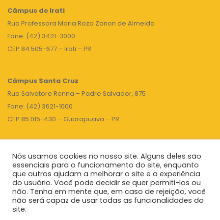
Câmpus de Irati
Rua Professora Maria Roza Zanon de Almeida
Fone: (42) 3421-3000
CEP 84.505-677 – Irati – PR
Câmpus Santa Cruz
Rua Salvatore Renna – Padre Salvador, 875
Fone: (42) 3621-1000
CEP 85.015-430 – Guarapuava – PR
Nós usamos cookies no nosso site. Alguns deles são
TOPO
essenciais para o funcionamento do site, enquanto
que outros ajudam a melhorar o site e a experiência
do usuário. Você pode decidir se quer permiti-los ou
não. Tenha em mente que, em caso de rejeição, você
Unicentro
|
Governo do Paraná
|
Seti
|
Agenda do Reitor
não será capaz de usar todas as funcionalidades do
site.