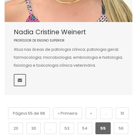
Nadia Cristine Weinert
PROFESSOR DE ENSINO SUPERIOR
Atua nas áreas de patologia clínica; patologia geral;
farmacologia; microbiologia; embriologia e histologia;
fisiologia e toxicologia clínica veterinária.
Página 55 de 98
« Primeira
«
...
10
20
30
...
53
54
55
56