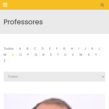
Menu
Professores
Todos
A
B
C
D
E
F
G
H
I
J
K
L
M
N
O
P
Q
R
S
T
U
V
W
X
Y
Z