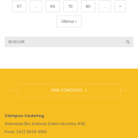
»
57
...
60
70
80
...
Última »
FALE CONOSCO
Câmpus
Cedeteg
Alameda Élio Antonio Dalla Vecchia, 838
Fone: (42) 3629-8100