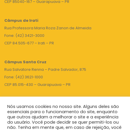
CEP 85040-167 – Guarapuava – PR
Câmpus de Irati
Rua Professora Maria Roza Zanon de Almeida
Fone: (42) 3421-3000
CEP 84.505-677 – Irati – PR
Câmpus Santa Cruz
Rua Salvatore Renna – Padre Salvador, 875
Fone: (42) 3621-1000
CEP 85.015-430 – Guarapuava – PR
Nós usamos cookies no nosso site. Alguns deles são
TOPO
essenciais para o funcionamento do site, enquanto
que outros ajudam a melhorar o site e a experiência
do usuário. Você pode decidir se quer permiti-los ou
não. Tenha em mente que, em caso de rejeição, você
Unicentro
|
Governo do Paraná
|
Seti
|
Agenda do Reitor