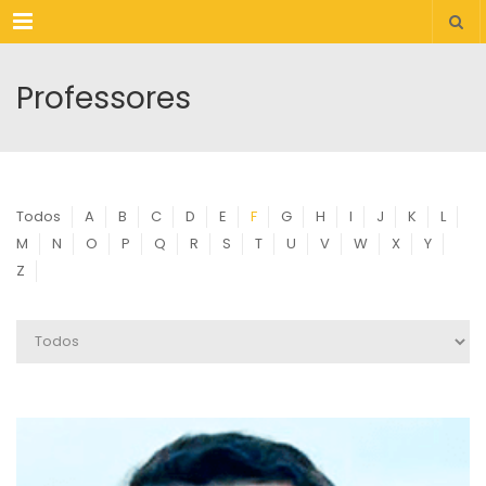
Menu
Professores
Todos
A
B
C
D
E
F
G
H
I
J
K
L
M
N
O
P
Q
R
S
T
U
V
W
X
Y
Z