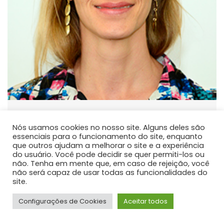
Fabiane Aparecida Retslaff
Guimaraes
Nós usamos cookies no nosso site. Alguns deles são
essenciais para o funcionamento do site, enquanto
PROFESSOR DE ENSINO SUPERIOR
que outros ajudam a melhorar o site e a experiência
do usuário. Você pode decidir se quer permiti-los ou
Atua principalmente nas seguintes linhas de pesquisa:
não. Tenha em mente que, em caso de rejeição, você
Modelagem do Crescimento e da Produção e Manejo
não será capaz de usar todas as funcionalidades do
site.
Florestal.
Configurações de Cookies
Aceitar todos